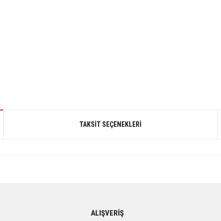
TAKSIT SEÇENEKLERI
gördüğünüz noktaları öneri formunu kullanarak tarafımıza iletebilirsiniz.
ALIŞVERİŞ