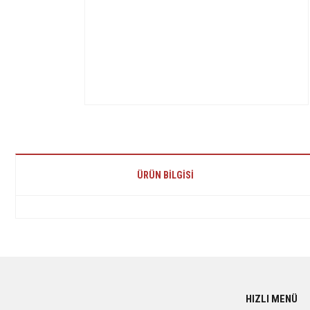
ÜRÜN BILGISI
Bu ürünün fiyat bilgisi, resim, ürün açıklamalarında ve diğer konularda yetersiz 
Görüş ve önerileriniz için teşekkür ederiz.
Ürün resmi kalitesiz, bozuk veya görüntülenemiyor.
HIZLI MENÜ
Ürün açıklamasında eksik bilgiler bulunuyor.