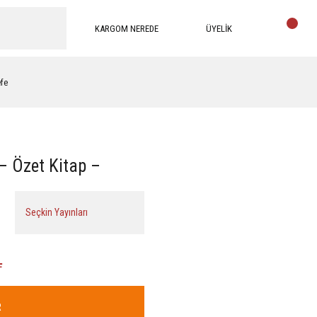
KARGOM NEREDE
ÜYELİK
efe
– Özet Kitap –
Seçkin Yayınları
L
R