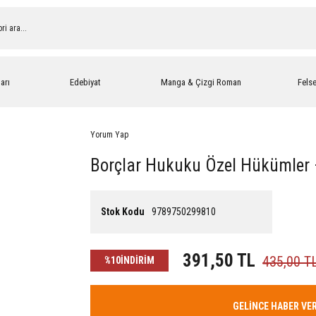
arı
Edebiyat
Manga & Çizgi Roman
Fels
Yorum Yap
Borçlar Hukuku Özel Hükümler 
Stok Kodu
9789750299810
391,50 TL
435,00 T
%10
İNDİRİM
GELİNCE HABER VE