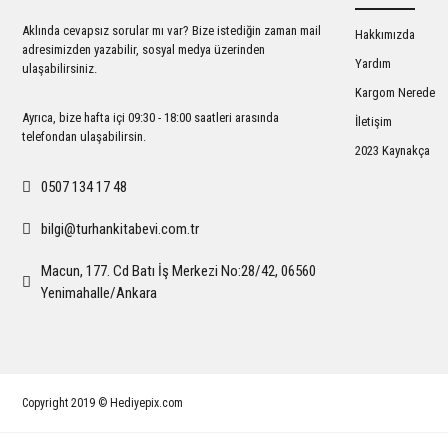
Ürün bilgilerinde hatalar bulunuyor.
Aklında cevapsız sorular mı var? Bize istediğin zaman mail
Hakkımızda
Ürün fiyatı diğer sitelerden daha pahalı.
adresimizden yazabilir, sosyal medya üzerinden
Yardım
ulaşabilirsiniz.
Bu ürüne benzer farklı alternatifler olmalı.
Kargom Nerede
Ayrıca, bize hafta içi 09:30 - 18:00 saatleri arasında
İletişim
telefondan ulaşabilirsin.
2023 Kaynakça
0507 134 17 48
bilgi@turhankitabevi.com.tr
Macun, 177. Cd Batı İş Merkezi No:28/42, 06560
Yenimahalle/Ankara
Copyright 2019 © Hediyepix.com