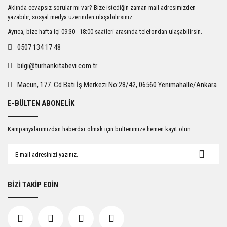
Ürün resmi kalitesiz, bozuk veya görüntülenemiyor.
Aklında cevapsız sorular mı var? Bize istediğin zaman mail adresimizden
Ürün açıklamasında eksik bilgiler bulunuyor.
yazabilir, sosyal medya üzerinden ulaşabilirsiniz.
Ürün bilgilerinde hatalar bulunuyor.
Ayrıca, bize hafta içi 09:30 - 18:00 saatleri arasında telefondan ulaşabilirsin.
Ürün fiyatı diğer sitelerden daha pahalı.
0507 134 17 48
Bu ürüne benzer farklı alternatifler olmalı.
bilgi@turhankitabevi.com.tr
Macun, 177. Cd Batı İş Merkezi No:28/42, 06560 Yenimahalle/Ankara
E-BÜLTEN ABONELİK
Gönder
Kampanyalarımızdan haberdar olmak için bültenimize hemen kayıt olun.
BİZİ TAKİP EDİN