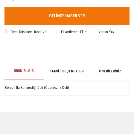
GELİNCE HABER VER
Fiyatı Düşünce Haber Ver
Yorum Yaz
ÜRÜN BILGISI
TAKSIT SEÇENEKLERI
ÖNERILERINIZ
Borcun İfa Edilmediği Defi (Ödemezlik Defi)
Bu ürünün fiyat bilgisi, resim, ürün açıklamalarında ve diğer konularda
yetersiz gördüğünüz noktaları öneri formunu kullanarak tarafımıza
iletebilirsiniz.
Görüş ve önerileriniz için teşekkür ederiz.