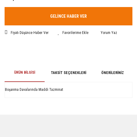
GELİNCE HABER VER
Fiyatı Düşünce Haber Ver
Yorum Yaz
ÜRÜN BILGISI
TAKSIT SEÇENEKLERI
ÖNERILERINIZ
Boşanma Davalarında Maddi Tazminat
Bu ürünün fiyat bilgisi, resim, ürün açıklamalarında ve diğer konularda
yetersiz gördüğünüz noktaları öneri formunu kullanarak tarafımıza
iletebilirsiniz.
Görüş ve önerileriniz için teşekkür ederiz.