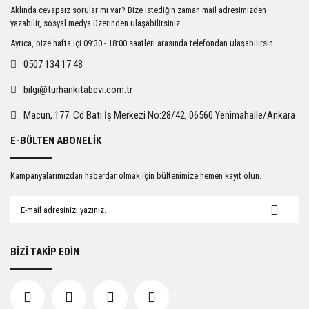
Ürün resmi kalitesiz, bozuk veya görüntülenemiyor.
Aklında cevapsız sorular mı var? Bize istediğin zaman mail adresimizden
Ürün açıklamasında eksik bilgiler bulunuyor.
yazabilir, sosyal medya üzerinden ulaşabilirsiniz.
Ürün bilgilerinde hatalar bulunuyor.
Ayrıca, bize hafta içi 09:30 - 18:00 saatleri arasında telefondan ulaşabilirsin.
Ürün fiyatı diğer sitelerden daha pahalı.
0507 134 17 48
Bu ürüne benzer farklı alternatifler olmalı.
bilgi@turhankitabevi.com.tr
Macun, 177. Cd Batı İş Merkezi No:28/42, 06560 Yenimahalle/Ankara
E-BÜLTEN ABONELİK
Gönder
Kampanyalarımızdan haberdar olmak için bültenimize hemen kayıt olun.
BİZİ TAKİP EDİN