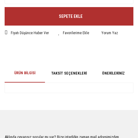
SEPETE EKLE
Fiyatı Düşünce Haber Ver
Yorum Yaz
ÜRÜN BILGISI
TAKSIT SEÇENEKLERI
ÖNERILERINIZ
Bu ürünün fiyat bilgisi, resim, ürün açıklamalarında ve diğer konularda
yetersiz gördüğünüz noktaları öneri formunu kullanarak tarafımıza
iletebilirsiniz.
Görüş ve önerileriniz için teşekkür ederiz.
Ürün resmi kalitesiz, bozuk veya görüntülenemiyor.
Aklında cevapsız sorular mı var? Bize istediğin zaman mail adresimizden