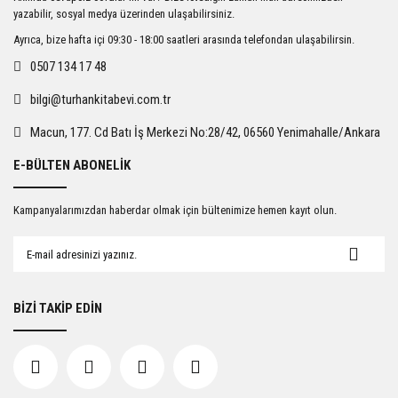
Ürün açıklamasında eksik bilgiler bulunuyor.
yazabilir, sosyal medya üzerinden ulaşabilirsiniz.
Ürün bilgilerinde hatalar bulunuyor.
Ayrıca, bize hafta içi 09:30 - 18:00 saatleri arasında telefondan ulaşabilirsin.
Ürün fiyatı diğer sitelerden daha pahalı.
0507 134 17 48
Bu ürüne benzer farklı alternatifler olmalı.
bilgi@turhankitabevi.com.tr
Macun, 177. Cd Batı İş Merkezi No:28/42, 06560 Yenimahalle/Ankara
E-BÜLTEN ABONELİK
Gönder
Kampanyalarımızdan haberdar olmak için bültenimize hemen kayıt olun.
BİZİ TAKİP EDİN