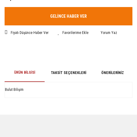
GELİNCE HABER VER
Fiyatı Düşünce Haber Ver
Yorum Yaz
ÜRÜN BILGISI
TAKSIT SEÇENEKLERI
ÖNERILERINIZ
Bulut Bilişim
Bu ürünün fiyat bilgisi, resim, ürün açıklamalarında ve diğer konularda
yetersiz gördüğünüz noktaları öneri formunu kullanarak tarafımıza
iletebilirsiniz.
Görüş ve önerileriniz için teşekkür ederiz.