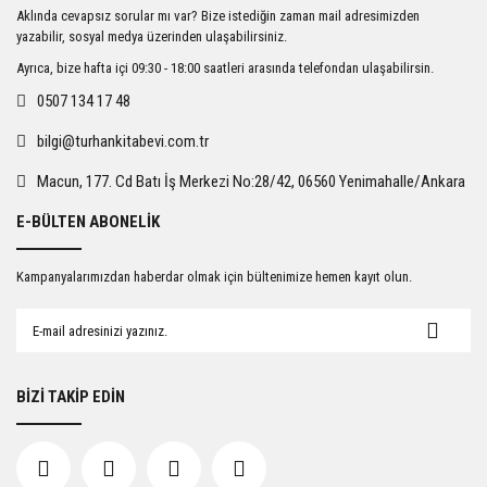
Ürün resmi kalitesiz, bozuk veya görüntülenemiyor.
Aklında cevapsız sorular mı var? Bize istediğin zaman mail adresimizden
Ürün açıklamasında eksik bilgiler bulunuyor.
yazabilir, sosyal medya üzerinden ulaşabilirsiniz.
Ürün bilgilerinde hatalar bulunuyor.
Ayrıca, bize hafta içi 09:30 - 18:00 saatleri arasında telefondan ulaşabilirsin.
Ürün fiyatı diğer sitelerden daha pahalı.
0507 134 17 48
Bu ürüne benzer farklı alternatifler olmalı.
bilgi@turhankitabevi.com.tr
Macun, 177. Cd Batı İş Merkezi No:28/42, 06560 Yenimahalle/Ankara
E-BÜLTEN ABONELİK
Gönder
Kampanyalarımızdan haberdar olmak için bültenimize hemen kayıt olun.
BİZİ TAKİP EDİN