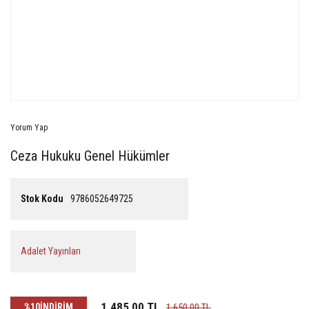
Yorum Yap
Ceza Hukuku Genel Hükümler
Stok Kodu
9786052649725
Adalet Yayınları
1.485,00 TL
%10
İNDİRİM
1.650,00 TL