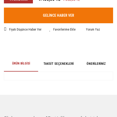
GELİNCE HABER VER
Fiyatı Düşünce Haber Ver
Yorum Yaz
ÜRÜN BILGISI
TAKSIT SEÇENEKLERI
ÖNERILERINIZ
Bu ürünün fiyat bilgisi, resim, ürün açıklamalarında ve diğer konularda
yetersiz gördüğünüz noktaları öneri formunu kullanarak tarafımıza
iletebilirsiniz.
Görüş ve önerileriniz için teşekkür ederiz.
Ürün resmi kalitesiz, bozuk veya görüntülenemiyor.