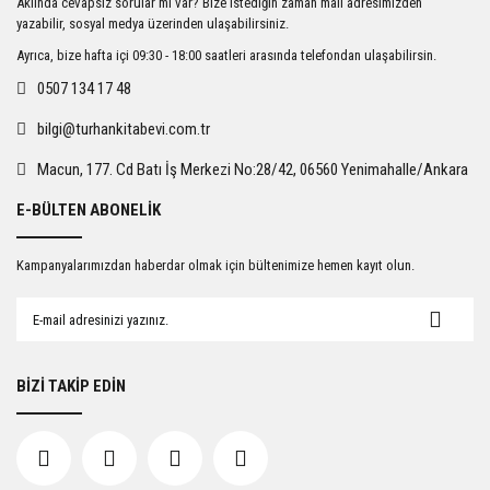
Aklında cevapsız sorular mı var? Bize istediğin zaman mail adresimizden
Ürün açıklamasında eksik bilgiler bulunuyor.
yazabilir, sosyal medya üzerinden ulaşabilirsiniz.
Ürün bilgilerinde hatalar bulunuyor.
Ayrıca, bize hafta içi 09:30 - 18:00 saatleri arasında telefondan ulaşabilirsin.
Ürün fiyatı diğer sitelerden daha pahalı.
0507 134 17 48
Bu ürüne benzer farklı alternatifler olmalı.
bilgi@turhankitabevi.com.tr
Macun, 177. Cd Batı İş Merkezi No:28/42, 06560 Yenimahalle/Ankara
E-BÜLTEN ABONELİK
Gönder
Kampanyalarımızdan haberdar olmak için bültenimize hemen kayıt olun.
BİZİ TAKİP EDİN