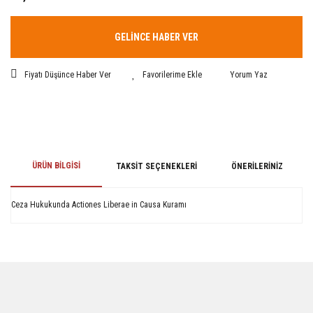
GELİNCE HABER VER
Fiyatı Düşünce Haber Ver
Yorum Yaz
ÜRÜN BILGISI
TAKSIT SEÇENEKLERI
ÖNERILERINIZ
Ceza Hukukunda Actiones Liberae in Causa Kuramı
Bu ürünün fiyat bilgisi, resim, ürün açıklamalarında ve diğer konularda
yetersiz gördüğünüz noktaları öneri formunu kullanarak tarafımıza
iletebilirsiniz.
Görüş ve önerileriniz için teşekkür ederiz.