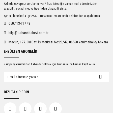
Ürün resmi kalitesiz, bozuk veya görüntülenemiyor.
Aklında cevapsız sorular mı var? Bize istediğin zaman mail adresimizden
Ürün açıklamasında eksik bilgiler bulunuyor.
yazabilir, sosyal medya üzerinden ulaşabilirsiniz.
Ürün bilgilerinde hatalar bulunuyor.
Ayrıca, bize hafta içi 09:30 - 18:00 saatleri arasında telefondan ulaşabilirsin.
Ürün fiyatı diğer sitelerden daha pahalı.
0507 134 17 48
Bu ürüne benzer farklı alternatifler olmalı.
bilgi@turhankitabevi.com.tr
Macun, 177. Cd Batı İş Merkezi No:28/42, 06560 Yenimahalle/Ankara
E-BÜLTEN ABONELİK
Gönder
Kampanyalarımızdan haberdar olmak için bültenimize hemen kayıt olun.
BİZİ TAKİP EDİN