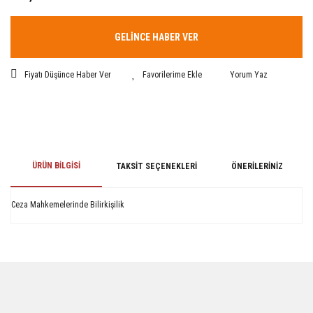
GELİNCE HABER VER
Fiyatı Düşünce Haber Ver
Yorum Yaz
ÜRÜN BILGISI
TAKSIT SEÇENEKLERI
ÖNERILERINIZ
Ceza Mahkemelerinde Bilirkişilik
Bu ürünün fiyat bilgisi, resim, ürün açıklamalarında ve diğer konularda
yetersiz gördüğünüz noktaları öneri formunu kullanarak tarafımıza
iletebilirsiniz.
Görüş ve önerileriniz için teşekkür ederiz.