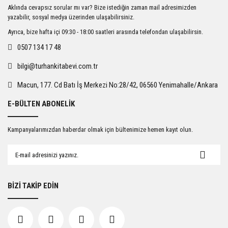
Ürün resmi kalitesiz, bozuk veya görüntülenemiyor.
Aklında cevapsız sorular mı var? Bize istediğin zaman mail adresimizden
Ürün açıklamasında eksik bilgiler bulunuyor.
yazabilir, sosyal medya üzerinden ulaşabilirsiniz.
Ürün bilgilerinde hatalar bulunuyor.
Ayrıca, bize hafta içi 09:30 - 18:00 saatleri arasında telefondan ulaşabilirsin.
Ürün fiyatı diğer sitelerden daha pahalı.
0507 134 17 48
Bu ürüne benzer farklı alternatifler olmalı.
bilgi@turhankitabevi.com.tr
Macun, 177. Cd Batı İş Merkezi No:28/42, 06560 Yenimahalle/Ankara
E-BÜLTEN ABONELİK
Gönder
Kampanyalarımızdan haberdar olmak için bültenimize hemen kayıt olun.
BİZİ TAKİP EDİN