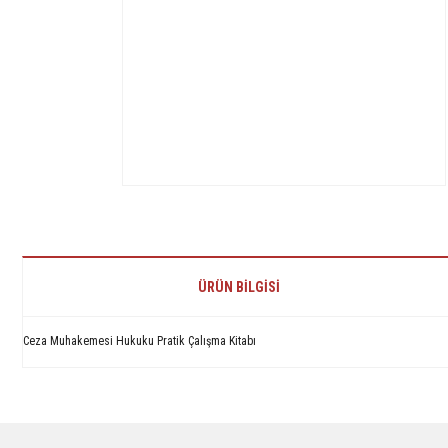
ÜRÜN BILGISI
Ceza Muhakemesi Hukuku Pratik Çalışma Kitabı
Bu ürünün fiyat bilgisi, resim, ürün açıklamalarında ve diğer konularda yetersiz 
Görüş ve önerileriniz için teşekkür ederiz.