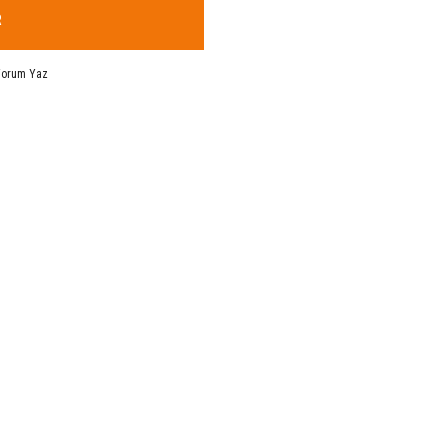
R
Yorum Yaz