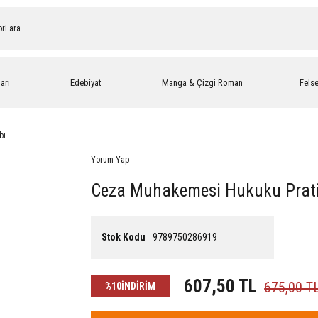
arı
Edebiyat
Manga & Çizgi Roman
Fels
bı
Yorum Yap
Ceza Muhakemesi Hukuku Prati
Stok Kodu
9789750286919
607,50 TL
675,00 T
%10
İNDİRİM