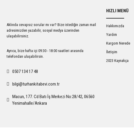
Ürün resmi kalitesiz, bozuk veya görüntülenemiyor.
HIZLI MENÜ
Ürün açıklamasında eksik bilgiler bulunuyor.
Ürün bilgilerinde hatalar bulunuyor.
Aklında cevapsız sorular mı var? Bize istediğin zaman mail
Hakkımızda
Ürün fiyatı diğer sitelerden daha pahalı.
adresimizden yazabilir, sosyal medya üzerinden
Yardım
ulaşabilirsiniz.
Bu ürüne benzer farklı alternatifler olmalı.
Kargom Nerede
Ayrıca, bize hafta içi 09:30 - 18:00 saatleri arasında
İletişim
telefondan ulaşabilirsin.
2023 Kaynakça
0507 134 17 48
bilgi@turhankitabevi.com.tr
Macun, 177. Cd Batı İş Merkezi No:28/42, 06560
Yenimahalle/Ankara