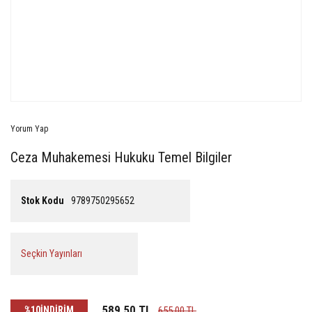
Yorum Yap
Ceza Muhakemesi Hukuku Temel Bilgiler
Stok Kodu
9789750295652
Seçkin Yayınları
589,50 TL
%10
İNDİRİM
655,00 TL