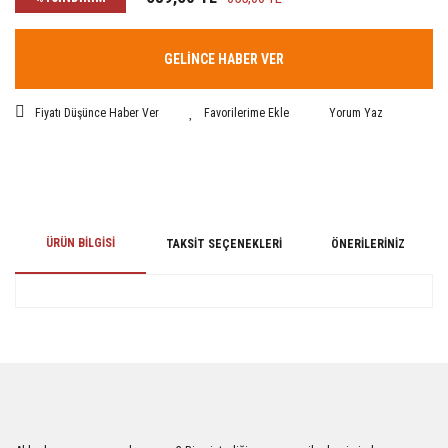
GELİNCE HABER VER
Fiyatı Düşünce Haber Ver
Yorum Yaz
ÜRÜN BILGISI
TAKSIT SEÇENEKLERI
ÖNERILERINIZ
Bu ürünün fiyat bilgisi, resim, ürün açıklamalarında ve diğer konularda
yetersiz gördüğünüz noktaları öneri formunu kullanarak tarafımıza
iletebilirsiniz.
Görüş ve önerileriniz için teşekkür ederiz.
Ürün resmi kalitesiz, bozuk veya görüntülenemiyor.