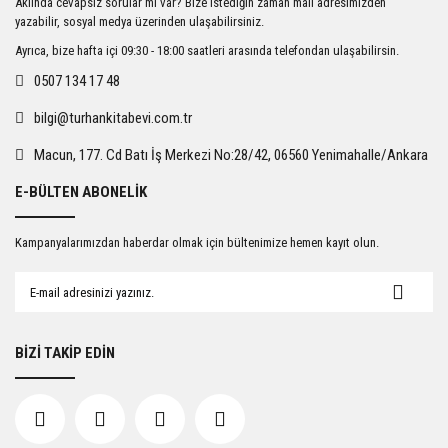
Aklında cevapsız sorular mı var? Bize istediğin zaman mail adresimizden
Ürün açıklamasında eksik bilgiler bulunuyor.
yazabilir, sosyal medya üzerinden ulaşabilirsiniz.
Ürün bilgilerinde hatalar bulunuyor.
Ayrıca, bize hafta içi 09:30 - 18:00 saatleri arasında telefondan ulaşabilirsin.
Ürün fiyatı diğer sitelerden daha pahalı.
0507 134 17 48
Bu ürüne benzer farklı alternatifler olmalı.
bilgi@turhankitabevi.com.tr
Macun, 177. Cd Batı İş Merkezi No:28/42, 06560 Yenimahalle/Ankara
E-BÜLTEN ABONELİK
Gönder
Kampanyalarımızdan haberdar olmak için bültenimize hemen kayıt olun.
BİZİ TAKİP EDİN