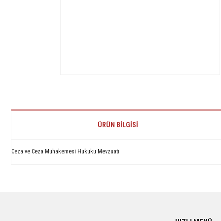
ÜRÜN BILGISI
Ceza ve Ceza Muhakemesi Hukuku Mevzuatı
Bu ürünün fiyat bilgisi, resim, ürün açıklamalarında ve diğer konularda yetersiz 
Görüş ve önerileriniz için teşekkür ederiz.
Ürün resmi kalitesiz, bozuk veya görüntülenemiyor.