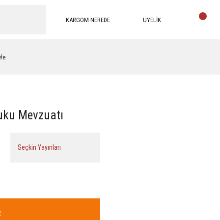
KARGOM NEREDE
ÜYELİK
efe
uku Mevzuatı
Seçkin Yayınları
R