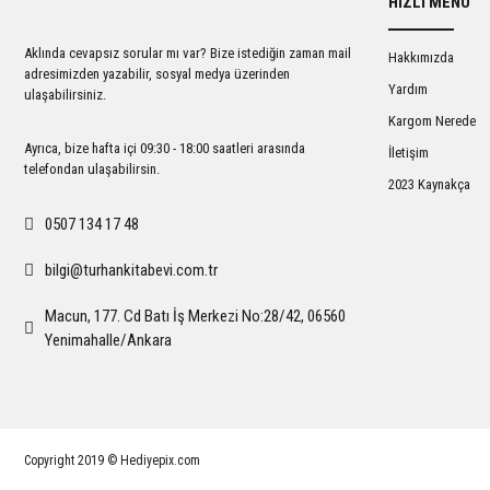
HIZLI MENÜ
Ürün açıklamasında eksik bilgiler bulunuyor.
Ürün bilgilerinde hatalar bulunuyor.
Aklında cevapsız sorular mı var? Bize istediğin zaman mail
Hakkımızda
Ürün fiyatı diğer sitelerden daha pahalı.
adresimizden yazabilir, sosyal medya üzerinden
Yardım
ulaşabilirsiniz.
Bu ürüne benzer farklı alternatifler olmalı.
Kargom Nerede
Ayrıca, bize hafta içi 09:30 - 18:00 saatleri arasında
İletişim
telefondan ulaşabilirsin.
2023 Kaynakça
0507 134 17 48
bilgi@turhankitabevi.com.tr
Macun, 177. Cd Batı İş Merkezi No:28/42, 06560
Yenimahalle/Ankara
Copyright 2019 © Hediyepix.com