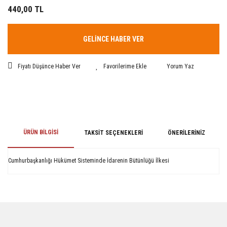
440,00 TL
GELİNCE HABER VER
Fiyatı Düşünce Haber Ver
Yorum Yaz
ÜRÜN BILGISI
TAKSIT SEÇENEKLERI
ÖNERILERINIZ
Cumhurbaşkanlığı Hükümet Sisteminde İdarenin Bütünlüğü İlkesi
Bu ürünün fiyat bilgisi, resim, ürün açıklamalarında ve diğer konularda
yetersiz gördüğünüz noktaları öneri formunu kullanarak tarafımıza
iletebilirsiniz.
Görüş ve önerileriniz için teşekkür ederiz.