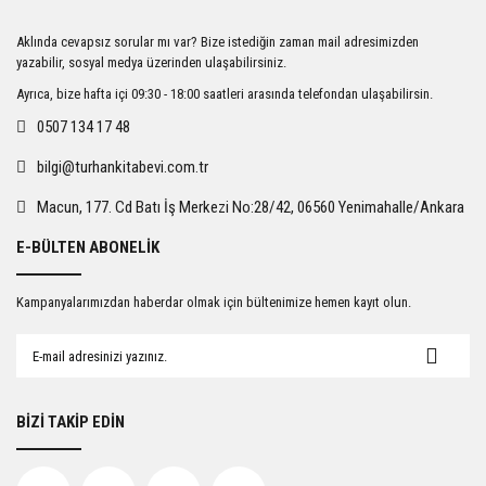
Ürün resmi kalitesiz, bozuk veya görüntülenemiyor.
Aklında cevapsız sorular mı var? Bize istediğin zaman mail adresimizden
Ürün açıklamasında eksik bilgiler bulunuyor.
yazabilir, sosyal medya üzerinden ulaşabilirsiniz.
Ürün bilgilerinde hatalar bulunuyor.
Ayrıca, bize hafta içi 09:30 - 18:00 saatleri arasında telefondan ulaşabilirsin.
Ürün fiyatı diğer sitelerden daha pahalı.
0507 134 17 48
Bu ürüne benzer farklı alternatifler olmalı.
bilgi@turhankitabevi.com.tr
Macun, 177. Cd Batı İş Merkezi No:28/42, 06560 Yenimahalle/Ankara
E-BÜLTEN ABONELİK
Gönder
Kampanyalarımızdan haberdar olmak için bültenimize hemen kayıt olun.
BİZİ TAKİP EDİN