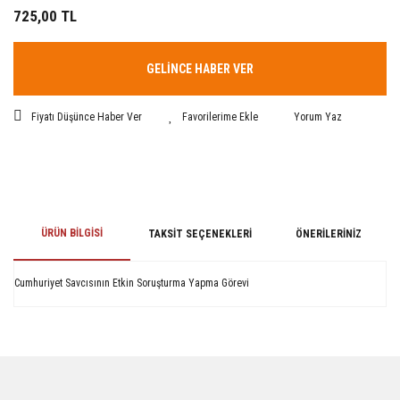
725,00 TL
GELİNCE HABER VER
Fiyatı Düşünce Haber Ver
Yorum Yaz
ÜRÜN BILGISI
TAKSIT SEÇENEKLERI
ÖNERILERINIZ
Cumhuriyet Savcısının Etkin Soruşturma Yapma Görevi
Bu ürünün fiyat bilgisi, resim, ürün açıklamalarında ve diğer konularda
yetersiz gördüğünüz noktaları öneri formunu kullanarak tarafımıza
iletebilirsiniz.
Görüş ve önerileriniz için teşekkür ederiz.