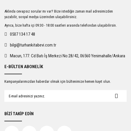
Ürün resmi kalitesiz, bozuk veya görüntülenemiyor.
Aklında cevapsız sorular mı var? Bize istediğin zaman mail adresimizden
Ürün açıklamasında eksik bilgiler bulunuyor.
yazabilir, sosyal medya üzerinden ulaşabilirsiniz.
Ürün bilgilerinde hatalar bulunuyor.
Ayrıca, bize hafta içi 09:30 - 18:00 saatleri arasında telefondan ulaşabilirsin.
Ürün fiyatı diğer sitelerden daha pahalı.
0507 134 17 48
Bu ürüne benzer farklı alternatifler olmalı.
bilgi@turhankitabevi.com.tr
Macun, 177. Cd Batı İş Merkezi No:28/42, 06560 Yenimahalle/Ankara
E-BÜLTEN ABONELİK
Gönder
Kampanyalarımızdan haberdar olmak için bültenimize hemen kayıt olun.
BİZİ TAKİP EDİN