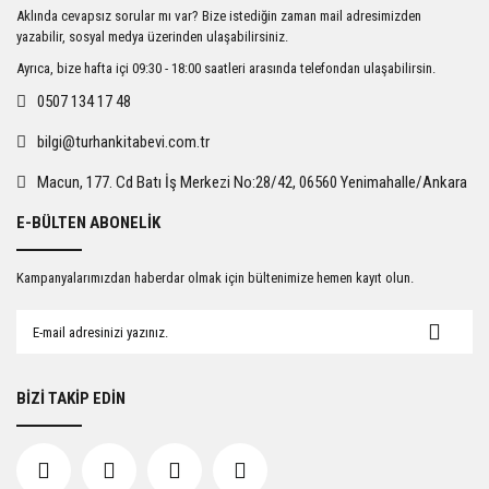
Ürün resmi kalitesiz, bozuk veya görüntülenemiyor.
Aklında cevapsız sorular mı var? Bize istediğin zaman mail adresimizden
Ürün açıklamasında eksik bilgiler bulunuyor.
yazabilir, sosyal medya üzerinden ulaşabilirsiniz.
Ürün bilgilerinde hatalar bulunuyor.
Ayrıca, bize hafta içi 09:30 - 18:00 saatleri arasında telefondan ulaşabilirsin.
Ürün fiyatı diğer sitelerden daha pahalı.
0507 134 17 48
Bu ürüne benzer farklı alternatifler olmalı.
bilgi@turhankitabevi.com.tr
Macun, 177. Cd Batı İş Merkezi No:28/42, 06560 Yenimahalle/Ankara
E-BÜLTEN ABONELİK
Gönder
Kampanyalarımızdan haberdar olmak için bültenimize hemen kayıt olun.
BİZİ TAKİP EDİN