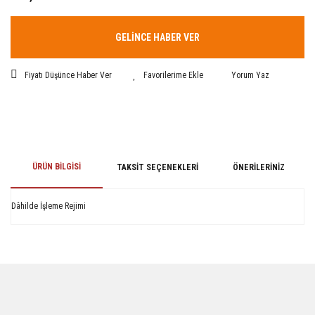
GELİNCE HABER VER
Fiyatı Düşünce Haber Ver
Yorum Yaz
ÜRÜN BILGISI
TAKSIT SEÇENEKLERI
ÖNERILERINIZ
Dâhilde İşleme Rejimi
Bu ürünün fiyat bilgisi, resim, ürün açıklamalarında ve diğer konularda
yetersiz gördüğünüz noktaları öneri formunu kullanarak tarafımıza
iletebilirsiniz.
Görüş ve önerileriniz için teşekkür ederiz.