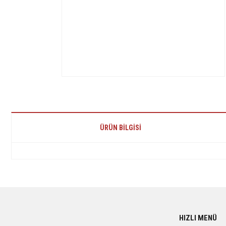
ÜRÜN BILGISI
Bu ürünün fiyat bilgisi, resim, ürün açıklamalarında ve diğer konularda yetersiz 
Görüş ve önerileriniz için teşekkür ederiz.
Ürün resmi kalitesiz, bozuk veya görüntülenemiyor.
HIZLI MENÜ
Ürün açıklamasında eksik bilgiler bulunuyor.