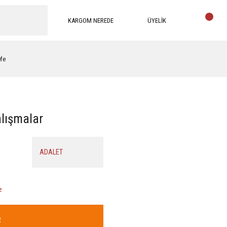
KARGOM NEREDE
ÜYELİK
efe
alışmalar
ADALET
L
R