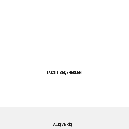
TAKSIT SEÇENEKLERI
gördüğünüz noktaları öneri formunu kullanarak tarafımıza iletebilirsiniz.
ALIŞVERİŞ