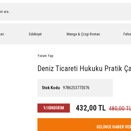
arı
Edebiyat
Manga & Çizgi Roman
Fels
Yorum Yap
Deniz Ticareti Hukuku Pratik Ç
Stok Kodu
9786253773076
432,00 TL
480,00 T
%10
İNDİRİM
GELİNCE HABER VE