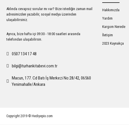
Ürün bilgilerinde hatalar bulunuyor.
Aklında cevapsız sorular mı var? Bize istediğin zaman mail
Hakkımızda
Ürün fiyatı diğer sitelerden daha pahalı.
adresimizden yazabilir, sosyal medya üzerinden
Yardım
ulaşabilirsiniz.
Bu ürüne benzer farklı alternatifler olmalı.
Kargom Nerede
Ayrıca, bize hafta içi 09:30 - 18:00 saatleri arasında
İletişim
telefondan ulaşabilirsin.
2023 Kaynakça
0507 134 17 48
bilgi@turhankitabevi.com.tr
Macun, 177. Cd Batı İş Merkezi No:28/42, 06560
Yenimahalle/Ankara
Copyright 2019 © Hediyepix.com