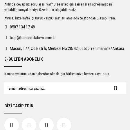
Ürün resmi kalitesiz, bozuk veya görüntülenemiyor.
Aklında cevapsız sorular mı var? Bize istediğin zaman mail adresimizden
Ürün açıklamasında eksik bilgiler bulunuyor.
yazabilir, sosyal medya üzerinden ulaşabilirsiniz.
Ürün bilgilerinde hatalar bulunuyor.
Ayrıca, bize hafta içi 09:30 - 18:00 saatleri arasında telefondan ulaşabilirsin.
Ürün fiyatı diğer sitelerden daha pahalı.
0507 134 17 48
Bu ürüne benzer farklı alternatifler olmalı.
bilgi@turhankitabevi.com.tr
Macun, 177. Cd Batı İş Merkezi No:28/42, 06560 Yenimahalle/Ankara
E-BÜLTEN ABONELİK
Gönder
Kampanyalarımızdan haberdar olmak için bültenimize hemen kayıt olun.
BİZİ TAKİP EDİN