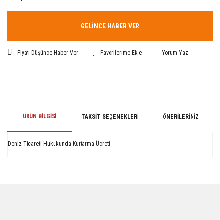
GELİNCE HABER VER
Fiyatı Düşünce Haber Ver
Yorum Yaz
ÜRÜN BILGISI
TAKSIT SEÇENEKLERI
ÖNERILERINIZ
Deniz Ticareti Hukukunda Kurtarma Ücreti
Bu ürünün fiyat bilgisi, resim, ürün açıklamalarında ve diğer konularda
yetersiz gördüğünüz noktaları öneri formunu kullanarak tarafımıza
iletebilirsiniz.
Görüş ve önerileriniz için teşekkür ederiz.