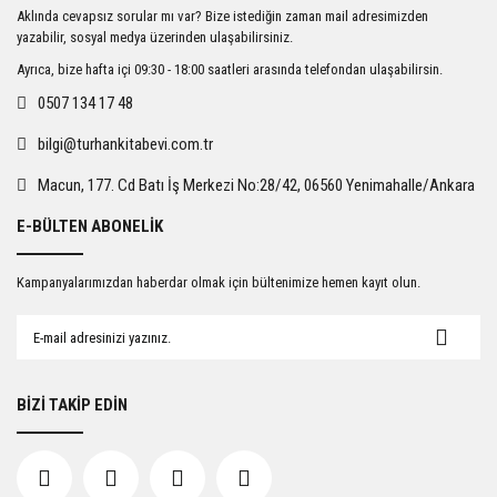
Ürün resmi kalitesiz, bozuk veya görüntülenemiyor.
Aklında cevapsız sorular mı var? Bize istediğin zaman mail adresimizden
Ürün açıklamasında eksik bilgiler bulunuyor.
yazabilir, sosyal medya üzerinden ulaşabilirsiniz.
Ürün bilgilerinde hatalar bulunuyor.
Ayrıca, bize hafta içi 09:30 - 18:00 saatleri arasında telefondan ulaşabilirsin.
Ürün fiyatı diğer sitelerden daha pahalı.
0507 134 17 48
Bu ürüne benzer farklı alternatifler olmalı.
bilgi@turhankitabevi.com.tr
Macun, 177. Cd Batı İş Merkezi No:28/42, 06560 Yenimahalle/Ankara
E-BÜLTEN ABONELİK
Gönder
Kampanyalarımızdan haberdar olmak için bültenimize hemen kayıt olun.
BİZİ TAKİP EDİN