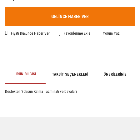
GELİNCE HABER VER
Fiyatı Düşünce Haber Ver
Yorum Yaz
ÜRÜN BILGISI
TAKSIT SEÇENEKLERI
ÖNERILERINIZ
Destekten Yoksun Kalma Tazminatı ve Davaları
Bu ürünün fiyat bilgisi, resim, ürün açıklamalarında ve diğer konularda
yetersiz gördüğünüz noktaları öneri formunu kullanarak tarafımıza
iletebilirsiniz.
Görüş ve önerileriniz için teşekkür ederiz.