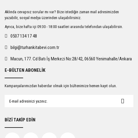
Ürün resmi kalitesiz, bozuk veya görüntülenemiyor.
Aklında cevapsız sorular mı var? Bize istediğin zaman mail adresimizden
Ürün açıklamasında eksik bilgiler bulunuyor.
yazabilir, sosyal medya üzerinden ulaşabilirsiniz.
Ürün bilgilerinde hatalar bulunuyor.
Ayrıca, bize hafta içi 09:30 - 18:00 saatleri arasında telefondan ulaşabilirsin.
Ürün fiyatı diğer sitelerden daha pahalı.
0507 134 17 48
Bu ürüne benzer farklı alternatifler olmalı.
bilgi@turhankitabevi.com.tr
Macun, 177. Cd Batı İş Merkezi No:28/42, 06560 Yenimahalle/Ankara
E-BÜLTEN ABONELİK
Gönder
Kampanyalarımızdan haberdar olmak için bültenimize hemen kayıt olun.
BİZİ TAKİP EDİN