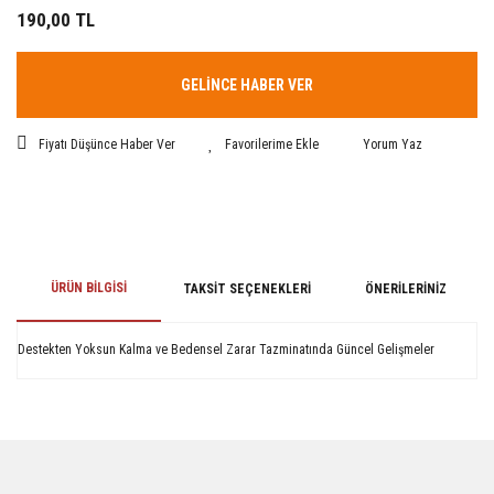
190,00 TL
GELİNCE HABER VER
Fiyatı Düşünce Haber Ver
Yorum Yaz
ÜRÜN BILGISI
TAKSIT SEÇENEKLERI
ÖNERILERINIZ
Destekten Yoksun Kalma ve Bedensel Zarar Tazminatında Güncel Gelişmeler
Bu ürünün fiyat bilgisi, resim, ürün açıklamalarında ve diğer konularda
yetersiz gördüğünüz noktaları öneri formunu kullanarak tarafımıza
iletebilirsiniz.
Görüş ve önerileriniz için teşekkür ederiz.