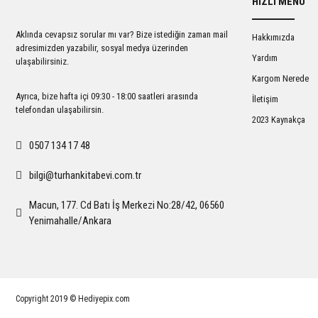
HIZLI MENÜ
Ürün açıklamasında eksik bilgiler bulunuyor.
Ürün bilgilerinde hatalar bulunuyor.
Aklında cevapsız sorular mı var? Bize istediğin zaman mail
Hakkımızda
Ürün fiyatı diğer sitelerden daha pahalı.
adresimizden yazabilir, sosyal medya üzerinden
Yardım
ulaşabilirsiniz.
Bu ürüne benzer farklı alternatifler olmalı.
Kargom Nerede
Ayrıca, bize hafta içi 09:30 - 18:00 saatleri arasında
İletişim
telefondan ulaşabilirsin.
2023 Kaynakça
0507 134 17 48
bilgi@turhankitabevi.com.tr
Macun, 177. Cd Batı İş Merkezi No:28/42, 06560
Yenimahalle/Ankara
Copyright 2019 © Hediyepix.com