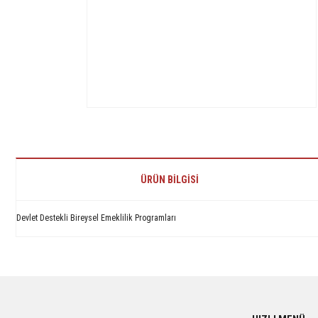
ÜRÜN BILGISI
Devlet Destekli Bireysel Emeklilik Programları
Bu ürünün fiyat bilgisi, resim, ürün açıklamalarında ve diğer konularda yetersiz 
Görüş ve önerileriniz için teşekkür ederiz.
Ürün resmi kalitesiz, bozuk veya görüntülenemiyor.