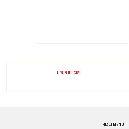
ÜRÜN BILGISI
Bu ürünün fiyat bilgisi, resim, ürün açıklamalarında ve diğer konularda yetersiz 
Görüş ve önerileriniz için teşekkür ederiz.
Ürün resmi kalitesiz, bozuk veya görüntülenemiyor.
HIZLI MENÜ
Ürün açıklamasında eksik bilgiler bulunuyor.