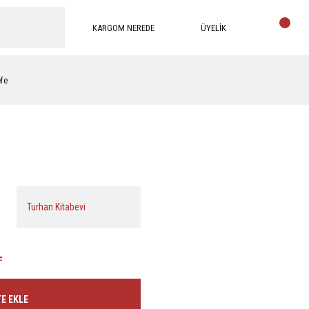
KARGOM NEREDE
ÜYELİK
efe
Turhan Kitabevi
L
E EKLE