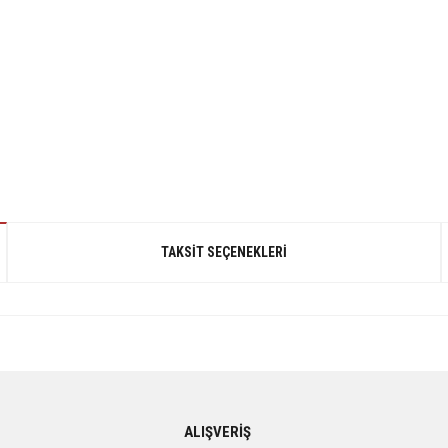
TAKSIT SEÇENEKLERI
gördüğünüz noktaları öneri formunu kullanarak tarafımıza iletebilirsiniz.
ALIŞVERİŞ