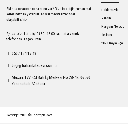
Ürün bilgilerinde hatalar bulunuyor.
Aklında cevapsız sorular mı var? Bize istediğin zaman mail
Hakkımızda
Ürün fiyatı diğer sitelerden daha pahalı.
adresimizden yazabilir, sosyal medya üzerinden
Yardım
ulaşabilirsiniz.
Bu ürüne benzer farklı alternatifler olmalı.
Kargom Nerede
Ayrıca, bize hafta içi 09:30 - 18:00 saatleri arasında
İletişim
telefondan ulaşabilirsin.
2023 Kaynakça
0507 134 17 48
bilgi@turhankitabevi.com.tr
Macun, 177. Cd Batı İş Merkezi No:28/42, 06560
Yenimahalle/Ankara
Copyright 2019 © Hediyepix.com