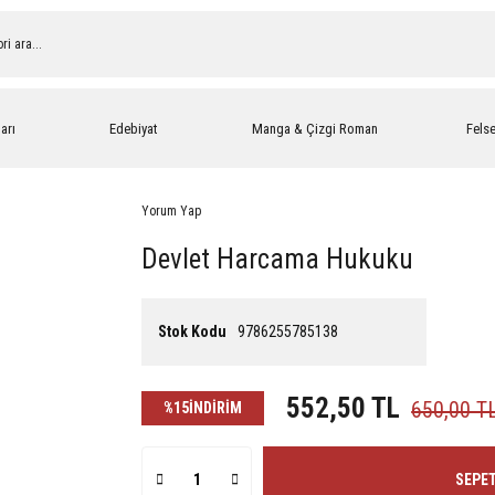
arı
Edebiyat
Manga & Çizgi Roman
Fels
Yorum Yap
Devlet Harcama Hukuku
Stok Kodu
9786255785138
552,50 TL
650,00 T
%15
İNDİRİM
SEPET