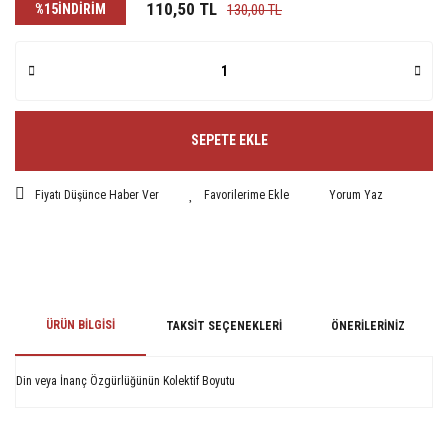
110,50 TL
%15
İNDİRİM
130,00 TL
SEPETE EKLE
Fiyatı Düşünce Haber Ver
Yorum Yaz
ÜRÜN BILGISI
TAKSIT SEÇENEKLERI
ÖNERILERINIZ
Din veya İnanç Özgürlüğünün Kolektif Boyutu
Bu ürünün fiyat bilgisi, resim, ürün açıklamalarında ve diğer konularda