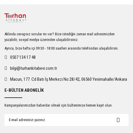
yetersiz gördüğünüz noktaları öneri formunu kullanarak tarafımıza
iletebilirsiniz.
Görüş ve önerileriniz için teşekkür ederiz.
Ürün resmi kalitesiz, bozuk veya görüntülenemiyor.
Aklında cevapsız sorular mı var? Bize istediğin zaman mail adresimizden
Ürün açıklamasında eksik bilgiler bulunuyor.
yazabilir, sosyal medya üzerinden ulaşabilirsiniz.
Ürün bilgilerinde hatalar bulunuyor.
Ayrıca, bize hafta içi 09:30 - 18:00 saatleri arasında telefondan ulaşabilirsin.
Ürün fiyatı diğer sitelerden daha pahalı.
0507 134 17 48
Bu ürüne benzer farklı alternatifler olmalı.
bilgi@turhankitabevi.com.tr
Macun, 177. Cd Batı İş Merkezi No:28/42, 06560 Yenimahalle/Ankara
E-BÜLTEN ABONELİK
Gönder
Kampanyalarımızdan haberdar olmak için bültenimize hemen kayıt olun.