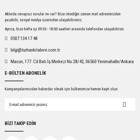
Ürün resmi kalitesiz, bozuk veya görüntülenemiyor.
Aklında cevapsız sorular mı var? Bize istediğin zaman mail adresimizden
Ürün açıklamasında eksik bilgiler bulunuyor.
yazabilir, sosyal medya üzerinden ulaşabilirsiniz.
Ürün bilgilerinde hatalar bulunuyor.
Ayrıca, bize hafta içi 09:30 - 18:00 saatleri arasında telefondan ulaşabilirsin.
Ürün fiyatı diğer sitelerden daha pahalı.
0507 134 17 48
Bu ürüne benzer farklı alternatifler olmalı.
bilgi@turhankitabevi.com.tr
Macun, 177. Cd Batı İş Merkezi No:28/42, 06560 Yenimahalle/Ankara
E-BÜLTEN ABONELİK
Gönder
Kampanyalarımızdan haberdar olmak için bültenimize hemen kayıt olun.
BİZİ TAKİP EDİN