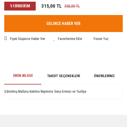
315,00 TL
%10
İNDİRİM
350,00 TL
GELİNCE HABER VER
Fiyatı Düşünce Haber Ver
Yorum Yaz
ÜRÜN BILGISI
TAKSIT SEÇENEKLERI
ÖNERILERINIZ
Edinilmiş Mallara Katılma Rejiminin Sona Ermesi ve Tasfiye
Bu ürünün fiyat bilgisi, resim, ürün açıklamalarında ve diğer konularda
yetersiz gördüğünüz noktaları öneri formunu kullanarak tarafımıza
iletebilirsiniz.
Görüş ve önerileriniz için teşekkür ederiz.