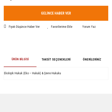
GELİNCE HABER VER
Fiyatı Düşünce Haber Ver
Yorum Yaz
ÜRÜN BILGISI
TAKSIT SEÇENEKLERI
ÖNERILERINIZ
Ekolojik Hukuk (Eko – Hukuk) & Çevre Hukuku
Bu ürünün fiyat bilgisi, resim, ürün açıklamalarında ve diğer konularda
yetersiz gördüğünüz noktaları öneri formunu kullanarak tarafımıza
iletebilirsiniz.
Görüş ve önerileriniz için teşekkür ederiz.