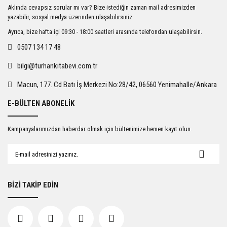
Ürün resmi kalitesiz, bozuk veya görüntülenemiyor.
Aklında cevapsız sorular mı var? Bize istediğin zaman mail adresimizden
Ürün açıklamasında eksik bilgiler bulunuyor.
yazabilir, sosyal medya üzerinden ulaşabilirsiniz.
Ürün bilgilerinde hatalar bulunuyor.
Ayrıca, bize hafta içi 09:30 - 18:00 saatleri arasında telefondan ulaşabilirsin.
Ürün fiyatı diğer sitelerden daha pahalı.
0507 134 17 48
Bu ürüne benzer farklı alternatifler olmalı.
bilgi@turhankitabevi.com.tr
Macun, 177. Cd Batı İş Merkezi No:28/42, 06560 Yenimahalle/Ankara
E-BÜLTEN ABONELİK
Gönder
Kampanyalarımızdan haberdar olmak için bültenimize hemen kayıt olun.
BİZİ TAKİP EDİN