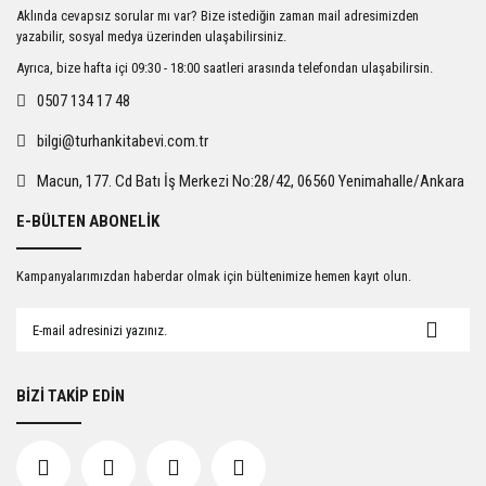
Ürün resmi kalitesiz, bozuk veya görüntülenemiyor.
Aklında cevapsız sorular mı var? Bize istediğin zaman mail adresimizden
Ürün açıklamasında eksik bilgiler bulunuyor.
yazabilir, sosyal medya üzerinden ulaşabilirsiniz.
Ürün bilgilerinde hatalar bulunuyor.
Ayrıca, bize hafta içi 09:30 - 18:00 saatleri arasında telefondan ulaşabilirsin.
Ürün fiyatı diğer sitelerden daha pahalı.
0507 134 17 48
Bu ürüne benzer farklı alternatifler olmalı.
bilgi@turhankitabevi.com.tr
Macun, 177. Cd Batı İş Merkezi No:28/42, 06560 Yenimahalle/Ankara
E-BÜLTEN ABONELİK
Gönder
Kampanyalarımızdan haberdar olmak için bültenimize hemen kayıt olun.
BİZİ TAKİP EDİN