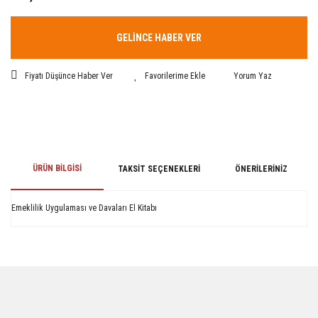
GELİNCE HABER VER
Fiyatı Düşünce Haber Ver
Yorum Yaz
ÜRÜN BILGISI
TAKSIT SEÇENEKLERI
ÖNERILERINIZ
Emeklilik Uygulaması ve Davaları El Kitabı
Bu ürünün fiyat bilgisi, resim, ürün açıklamalarında ve diğer konularda
yetersiz gördüğünüz noktaları öneri formunu kullanarak tarafımıza
iletebilirsiniz.
Görüş ve önerileriniz için teşekkür ederiz.