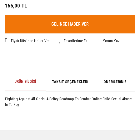
165,00 TL
GELİNCE HABER VER
Fiyatı Düşünce Haber Ver
Yorum Yaz
ÜRÜN BILGISI
TAKSIT SEÇENEKLERI
ÖNERILERINIZ
Fighting Against All Odds: A Policy Roadmap To Combat Online Child Sexual Abuse
In Turkey
Bu ürünün fiyat bilgisi, resim, ürün açıklamalarında ve diğer konularda
yetersiz gördüğünüz noktaları öneri formunu kullanarak tarafımıza
iletebilirsiniz.
Görüş ve önerileriniz için teşekkür ederiz.