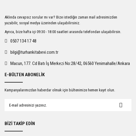
Ürün resmi kalitesiz, bozuk veya görüntülenemiyor.
Aklında cevapsız sorular mı var? Bize istediğin zaman mail adresimizden
Ürün açıklamasında eksik bilgiler bulunuyor.
yazabilir, sosyal medya üzerinden ulaşabilirsiniz.
Ürün bilgilerinde hatalar bulunuyor.
Ayrıca, bize hafta içi 09:30 - 18:00 saatleri arasında telefondan ulaşabilirsin.
Ürün fiyatı diğer sitelerden daha pahalı.
0507 134 17 48
Bu ürüne benzer farklı alternatifler olmalı.
bilgi@turhankitabevi.com.tr
Macun, 177. Cd Batı İş Merkezi No:28/42, 06560 Yenimahalle/Ankara
E-BÜLTEN ABONELİK
Gönder
Kampanyalarımızdan haberdar olmak için bültenimize hemen kayıt olun.
BİZİ TAKİP EDİN