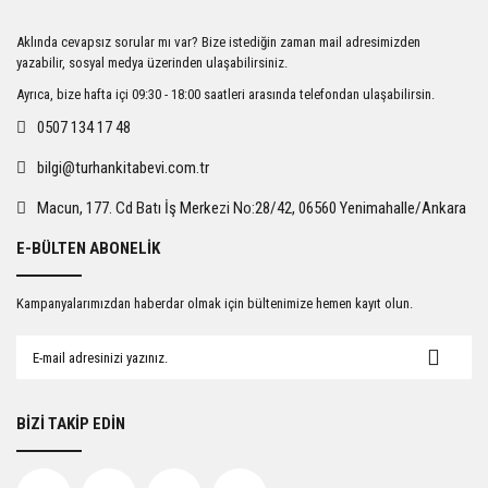
Ürün resmi kalitesiz, bozuk veya görüntülenemiyor.
Aklında cevapsız sorular mı var? Bize istediğin zaman mail adresimizden
Ürün açıklamasında eksik bilgiler bulunuyor.
yazabilir, sosyal medya üzerinden ulaşabilirsiniz.
Ürün bilgilerinde hatalar bulunuyor.
Ayrıca, bize hafta içi 09:30 - 18:00 saatleri arasında telefondan ulaşabilirsin.
Ürün fiyatı diğer sitelerden daha pahalı.
0507 134 17 48
Bu ürüne benzer farklı alternatifler olmalı.
bilgi@turhankitabevi.com.tr
Macun, 177. Cd Batı İş Merkezi No:28/42, 06560 Yenimahalle/Ankara
E-BÜLTEN ABONELİK
Gönder
Kampanyalarımızdan haberdar olmak için bültenimize hemen kayıt olun.
BİZİ TAKİP EDİN