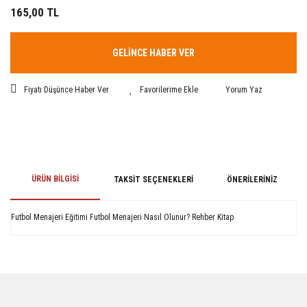
165,00 TL
GELİNCE HABER VER
Fiyatı Düşünce Haber Ver
Yorum Yaz
ÜRÜN BILGISI
TAKSIT SEÇENEKLERI
ÖNERILERINIZ
Futbol Menajeri Eğitimi Futbol Menajeri Nasıl Olunur? Rehber Kitap
Bu ürünün fiyat bilgisi, resim, ürün açıklamalarında ve diğer konularda
yetersiz gördüğünüz noktaları öneri formunu kullanarak tarafımıza
iletebilirsiniz.
Görüş ve önerileriniz için teşekkür ederiz.