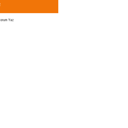
R
Yorum Yaz