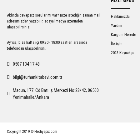
HIZLI MENÜ
Ürün açıklamasında eksik bilgiler bulunuyor.
Ürün bilgilerinde hatalar bulunuyor.
Aklında cevapsız sorular mı var? Bize istediğin zaman mail
Hakkımızda
Ürün fiyatı diğer sitelerden daha pahalı.
adresimizden yazabilir, sosyal medya üzerinden
Yardım
ulaşabilirsiniz.
Bu ürüne benzer farklı alternatifler olmalı.
Kargom Nerede
Ayrıca, bize hafta içi 09:30 - 18:00 saatleri arasında
İletişim
telefondan ulaşabilirsin.
2023 Kaynakça
0507 134 17 48
bilgi@turhankitabevi.com.tr
Macun, 177. Cd Batı İş Merkezi No:28/42, 06560
Yenimahalle/Ankara
Copyright 2019 © Hediyepix.com