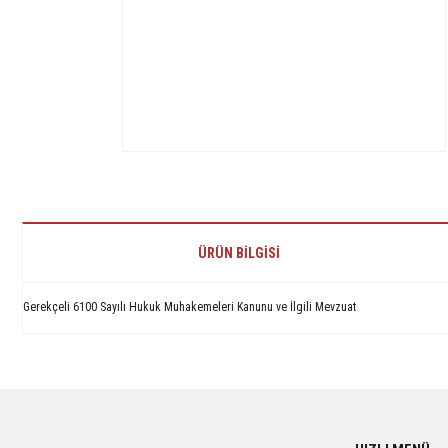
ÜRÜN BILGISI
Gerekçeli 6100 Sayılı Hukuk Muhakemeleri Kanunu ve İlgili Mevzuat
Bu ürünün fiyat bilgisi, resim, ürün açıklamalarında ve diğer konularda yetersiz 
Görüş ve önerileriniz için teşekkür ederiz.
Ürün resmi kalitesiz, bozuk veya görüntülenemiyor.