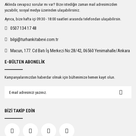
Ürün resmi kalitesiz, bozuk veya görüntülenemiyor.
Aklında cevapsız sorular mı var? Bize istediğin zaman mail adresimizden
Ürün açıklamasında eksik bilgiler bulunuyor.
yazabilir, sosyal medya üzerinden ulaşabilirsiniz.
Ürün bilgilerinde hatalar bulunuyor.
Ayrıca, bize hafta içi 09:30 - 18:00 saatleri arasında telefondan ulaşabilirsin.
Ürün fiyatı diğer sitelerden daha pahalı.
0507 134 17 48
Bu ürüne benzer farklı alternatifler olmalı.
bilgi@turhankitabevi.com.tr
Macun, 177. Cd Batı İş Merkezi No:28/42, 06560 Yenimahalle/Ankara
E-BÜLTEN ABONELİK
Gönder
Kampanyalarımızdan haberdar olmak için bültenimize hemen kayıt olun.
BİZİ TAKİP EDİN