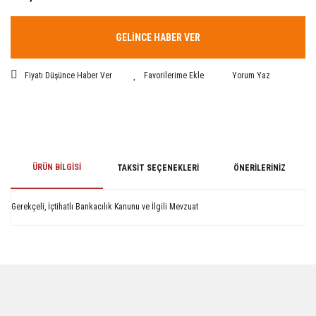
GELİNCE HABER VER
Fiyatı Düşünce Haber Ver
Yorum Yaz
ÜRÜN BILGISI
TAKSIT SEÇENEKLERI
ÖNERILERINIZ
Gerekçeli, İçtihatlı Bankacılık Kanunu ve İlgili Mevzuat
Bu ürünün fiyat bilgisi, resim, ürün açıklamalarında ve diğer konularda
yetersiz gördüğünüz noktaları öneri formunu kullanarak tarafımıza
iletebilirsiniz.
Görüş ve önerileriniz için teşekkür ederiz.