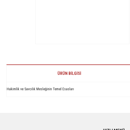
ÜRÜN BILGISI
Hakimlik ve Savcılık Mesleğinin Temel Esasları
Bu ürünün fiyat bilgisi, resim, ürün açıklamalarında ve diğer konularda yetersiz 
Görüş ve önerileriniz için teşekkür ederiz.
Ürün resmi kalitesiz, bozuk veya görüntülenemiyor.