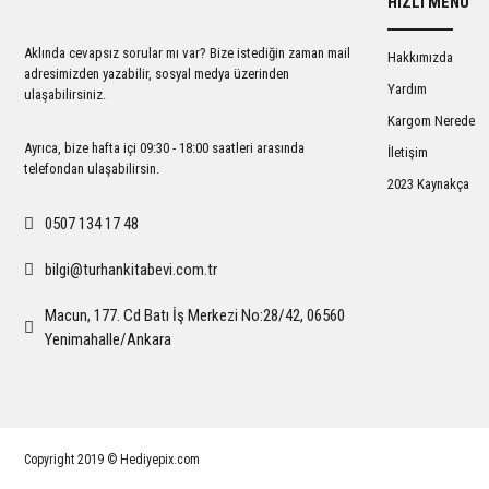
HIZLI MENÜ
Ürün açıklamasında eksik bilgiler bulunuyor.
Ürün bilgilerinde hatalar bulunuyor.
Aklında cevapsız sorular mı var? Bize istediğin zaman mail
Hakkımızda
Ürün fiyatı diğer sitelerden daha pahalı.
adresimizden yazabilir, sosyal medya üzerinden
Yardım
ulaşabilirsiniz.
Bu ürüne benzer farklı alternatifler olmalı.
Kargom Nerede
Ayrıca, bize hafta içi 09:30 - 18:00 saatleri arasında
İletişim
telefondan ulaşabilirsin.
2023 Kaynakça
0507 134 17 48
bilgi@turhankitabevi.com.tr
Macun, 177. Cd Batı İş Merkezi No:28/42, 06560
Yenimahalle/Ankara
Copyright 2019 © Hediyepix.com