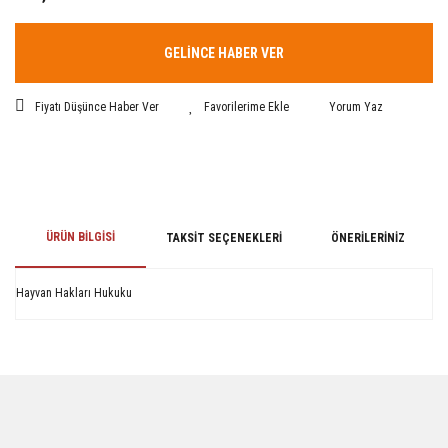
GELİNCE HABER VER
Fiyatı Düşünce Haber Ver
Yorum Yaz
ÜRÜN BILGISI
TAKSIT SEÇENEKLERI
ÖNERILERINIZ
Hayvan Hakları Hukuku
Bu ürünün fiyat bilgisi, resim, ürün açıklamalarında ve diğer konularda
yetersiz gördüğünüz noktaları öneri formunu kullanarak tarafımıza
iletebilirsiniz.
Görüş ve önerileriniz için teşekkür ederiz.