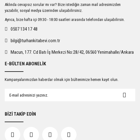
Ürün resmi kalitesiz, bozuk veya görüntülenemiyor.
Aklında cevapsız sorular mı var? Bize istediğin zaman mail adresimizden
Ürün açıklamasında eksik bilgiler bulunuyor.
yazabilir, sosyal medya üzerinden ulaşabilirsiniz.
Ürün bilgilerinde hatalar bulunuyor.
Ayrıca, bize hafta içi 09:30 - 18:00 saatleri arasında telefondan ulaşabilirsin.
Ürün fiyatı diğer sitelerden daha pahalı.
0507 134 17 48
Bu ürüne benzer farklı alternatifler olmalı.
bilgi@turhankitabevi.com.tr
Macun, 177. Cd Batı İş Merkezi No:28/42, 06560 Yenimahalle/Ankara
E-BÜLTEN ABONELİK
Gönder
Kampanyalarımızdan haberdar olmak için bültenimize hemen kayıt olun.
BİZİ TAKİP EDİN