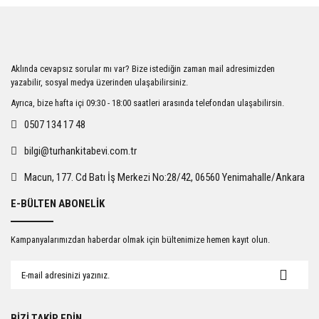
iletebilirsiniz.
Görüş ve önerileriniz için teşekkür ederiz.
Ürün resmi kalitesiz, bozuk veya görüntülenemiyor.
Aklında cevapsız sorular mı var? Bize istediğin zaman mail adresimizden
Ürün açıklamasında eksik bilgiler bulunuyor.
yazabilir, sosyal medya üzerinden ulaşabilirsiniz.
Ürün bilgilerinde hatalar bulunuyor.
Ayrıca, bize hafta içi 09:30 - 18:00 saatleri arasında telefondan ulaşabilirsin.
Ürün fiyatı diğer sitelerden daha pahalı.
0507 134 17 48
Bu ürüne benzer farklı alternatifler olmalı.
bilgi@turhankitabevi.com.tr
Macun, 177. Cd Batı İş Merkezi No:28/42, 06560 Yenimahalle/Ankara
E-BÜLTEN ABONELİK
Gönder
Kampanyalarımızdan haberdar olmak için bültenimize hemen kayıt olun.
BİZİ TAKİP EDİN