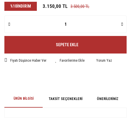
3.150,00 TL
%10
İNDİRİM
3.500,00 TL
SEPETE EKLE
Fiyatı Düşünce Haber Ver
Yorum Yaz
ÜRÜN BILGISI
TAKSIT SEÇENEKLERI
ÖNERILERINIZ
Bu ürünün fiyat bilgisi, resim, ürün açıklamalarında ve diğer konularda
yetersiz gördüğünüz noktaları öneri formunu kullanarak tarafımıza