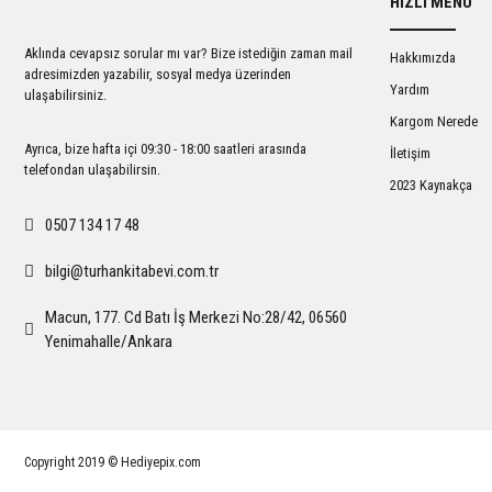
HIZLI MENÜ
Ürün açıklamasında eksik bilgiler bulunuyor.
Ürün bilgilerinde hatalar bulunuyor.
Aklında cevapsız sorular mı var? Bize istediğin zaman mail
Hakkımızda
Ürün fiyatı diğer sitelerden daha pahalı.
adresimizden yazabilir, sosyal medya üzerinden
Yardım
ulaşabilirsiniz.
Bu ürüne benzer farklı alternatifler olmalı.
Kargom Nerede
Ayrıca, bize hafta içi 09:30 - 18:00 saatleri arasında
İletişim
telefondan ulaşabilirsin.
2023 Kaynakça
0507 134 17 48
bilgi@turhankitabevi.com.tr
Macun, 177. Cd Batı İş Merkezi No:28/42, 06560
Yenimahalle/Ankara
Copyright 2019 © Hediyepix.com