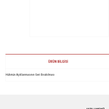
ÜRÜN BILGISI
Hükmün Açıklanmasının Geri Bırakılması
Bu ürünün fiyat bilgisi, resim, ürün açıklamalarında ve diğer konularda yetersiz 
Görüş ve önerileriniz için teşekkür ederiz.
Ürün resmi kalitesiz, bozuk veya görüntülenemiyor.