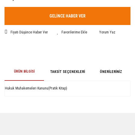
GELİNCE HABER VER
Fiyatı Düşünce Haber Ver
Yorum Yaz
ÜRÜN BILGISI
TAKSIT SEÇENEKLERI
ÖNERILERINIZ
Hukuk Muhakemeleri Kanunu(Pratik Kitap)
Bu ürünün fiyat bilgisi, resim, ürün açıklamalarında ve diğer konularda
yetersiz gördüğünüz noktaları öneri formunu kullanarak tarafımıza
iletebilirsiniz.
Görüş ve önerileriniz için teşekkür ederiz.