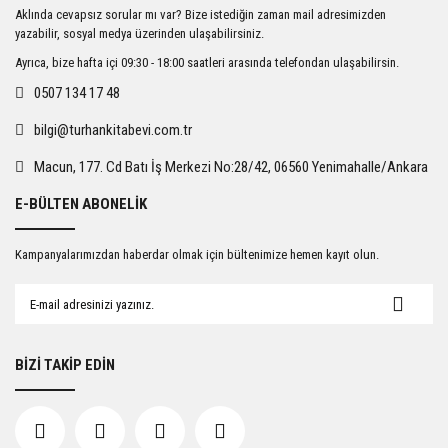
Ürün resmi kalitesiz, bozuk veya görüntülenemiyor.
Aklında cevapsız sorular mı var? Bize istediğin zaman mail adresimizden
Ürün açıklamasında eksik bilgiler bulunuyor.
yazabilir, sosyal medya üzerinden ulaşabilirsiniz.
Ürün bilgilerinde hatalar bulunuyor.
Ayrıca, bize hafta içi 09:30 - 18:00 saatleri arasında telefondan ulaşabilirsin.
Ürün fiyatı diğer sitelerden daha pahalı.
0507 134 17 48
Bu ürüne benzer farklı alternatifler olmalı.
bilgi@turhankitabevi.com.tr
Macun, 177. Cd Batı İş Merkezi No:28/42, 06560 Yenimahalle/Ankara
E-BÜLTEN ABONELİK
Gönder
Kampanyalarımızdan haberdar olmak için bültenimize hemen kayıt olun.
BİZİ TAKİP EDİN