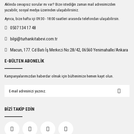
Ürün resmi kalitesiz, bozuk veya görüntülenemiyor.
Aklında cevapsız sorular mı var? Bize istediğin zaman mail adresimizden
Ürün açıklamasında eksik bilgiler bulunuyor.
yazabilir, sosyal medya üzerinden ulaşabilirsiniz.
Ürün bilgilerinde hatalar bulunuyor.
Ayrıca, bize hafta içi 09:30 - 18:00 saatleri arasında telefondan ulaşabilirsin.
Ürün fiyatı diğer sitelerden daha pahalı.
0507 134 17 48
Bu ürüne benzer farklı alternatifler olmalı.
bilgi@turhankitabevi.com.tr
Macun, 177. Cd Batı İş Merkezi No:28/42, 06560 Yenimahalle/Ankara
E-BÜLTEN ABONELİK
Gönder
Kampanyalarımızdan haberdar olmak için bültenimize hemen kayıt olun.
BİZİ TAKİP EDİN