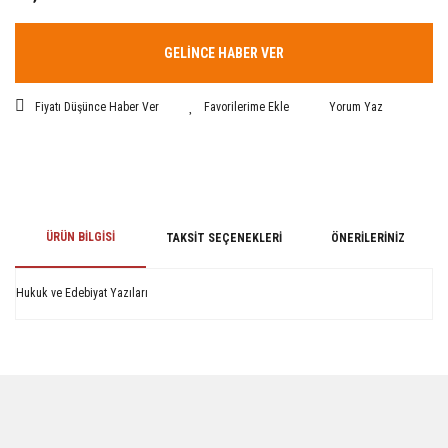
GELİNCE HABER VER
Fiyatı Düşünce Haber Ver
Yorum Yaz
ÜRÜN BILGISI
TAKSIT SEÇENEKLERI
ÖNERILERINIZ
Hukuk ve Edebiyat Yazıları
Bu ürünün fiyat bilgisi, resim, ürün açıklamalarında ve diğer konularda
yetersiz gördüğünüz noktaları öneri formunu kullanarak tarafımıza
iletebilirsiniz.
Görüş ve önerileriniz için teşekkür ederiz.