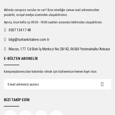
Ürün resmi kalitesiz, bozuk veya görüntülenemiyor.
Aklında cevapsız sorular mı var? Bize istediğin zaman mail adresimizden
Ürün açıklamasında eksik bilgiler bulunuyor.
yazabilir, sosyal medya üzerinden ulaşabilirsiniz.
Ürün bilgilerinde hatalar bulunuyor.
Ayrıca, bize hafta içi 09:30 - 18:00 saatleri arasında telefondan ulaşabilirsin.
Ürün fiyatı diğer sitelerden daha pahalı.
0507 134 17 48
Bu ürüne benzer farklı alternatifler olmalı.
bilgi@turhankitabevi.com.tr
Macun, 177. Cd Batı İş Merkezi No:28/42, 06560 Yenimahalle/Ankara
E-BÜLTEN ABONELİK
Gönder
Kampanyalarımızdan haberdar olmak için bültenimize hemen kayıt olun.
BİZİ TAKİP EDİN