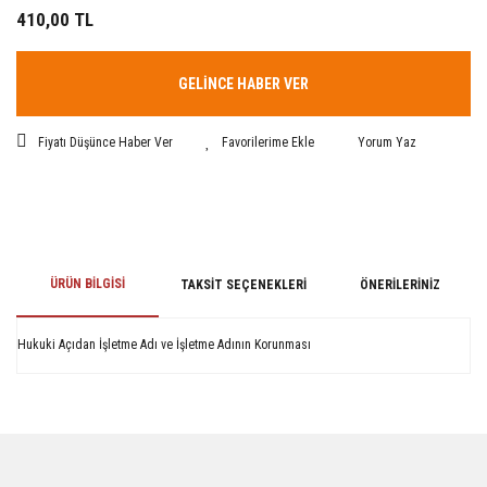
410,00 TL
GELİNCE HABER VER
Fiyatı Düşünce Haber Ver
Yorum Yaz
ÜRÜN BILGISI
TAKSIT SEÇENEKLERI
ÖNERILERINIZ
Hukuki Açıdan İşletme Adı ve İşletme Adının Korunması
Bu ürünün fiyat bilgisi, resim, ürün açıklamalarında ve diğer konularda
yetersiz gördüğünüz noktaları öneri formunu kullanarak tarafımıza
iletebilirsiniz.
Görüş ve önerileriniz için teşekkür ederiz.