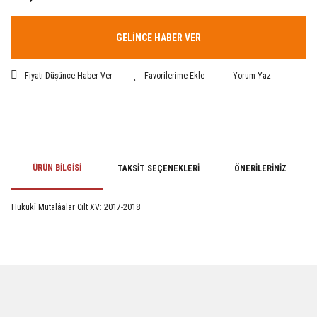
GELİNCE HABER VER
Fiyatı Düşünce Haber Ver
Yorum Yaz
ÜRÜN BILGISI
TAKSIT SEÇENEKLERI
ÖNERILERINIZ
Hukukî Mütalâalar Cilt XV: 2017-2018
Bu ürünün fiyat bilgisi, resim, ürün açıklamalarında ve diğer konularda
yetersiz gördüğünüz noktaları öneri formunu kullanarak tarafımıza
iletebilirsiniz.
Görüş ve önerileriniz için teşekkür ederiz.