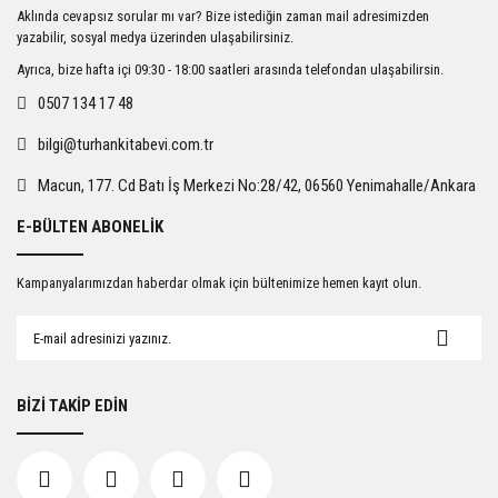
Ürün resmi kalitesiz, bozuk veya görüntülenemiyor.
Aklında cevapsız sorular mı var? Bize istediğin zaman mail adresimizden
Ürün açıklamasında eksik bilgiler bulunuyor.
yazabilir, sosyal medya üzerinden ulaşabilirsiniz.
Ürün bilgilerinde hatalar bulunuyor.
Ayrıca, bize hafta içi 09:30 - 18:00 saatleri arasında telefondan ulaşabilirsin.
Ürün fiyatı diğer sitelerden daha pahalı.
0507 134 17 48
Bu ürüne benzer farklı alternatifler olmalı.
bilgi@turhankitabevi.com.tr
Macun, 177. Cd Batı İş Merkezi No:28/42, 06560 Yenimahalle/Ankara
E-BÜLTEN ABONELİK
Gönder
Kampanyalarımızdan haberdar olmak için bültenimize hemen kayıt olun.
BİZİ TAKİP EDİN