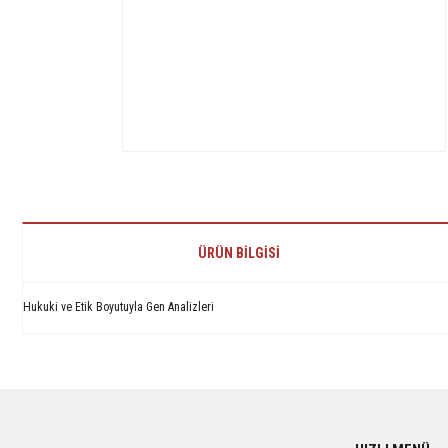
ÜRÜN BILGISI
Hukuki ve Etik Boyutuyla Gen Analizleri
Bu ürünün fiyat bilgisi, resim, ürün açıklamalarında ve diğer konularda yetersiz 
Görüş ve önerileriniz için teşekkür ederiz.
Ürün resmi kalitesiz, bozuk veya görüntülenemiyor.