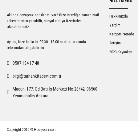
HIZLI MENÜ
Ürün açıklamasında eksik bilgiler bulunuyor.
Ürün bilgilerinde hatalar bulunuyor.
Aklında cevapsız sorular mı var? Bize istediğin zaman mail
Hakkımızda
Ürün fiyatı diğer sitelerden daha pahalı.
adresimizden yazabilir, sosyal medya üzerinden
Yardım
ulaşabilirsiniz.
Bu ürüne benzer farklı alternatifler olmalı.
Kargom Nerede
Ayrıca, bize hafta içi 09:30 - 18:00 saatleri arasında
İletişim
telefondan ulaşabilirsin.
2023 Kaynakça
0507 134 17 48
bilgi@turhankitabevi.com.tr
Macun, 177. Cd Batı İş Merkezi No:28/42, 06560
Yenimahalle/Ankara
Copyright 2019 © Hediyepix.com