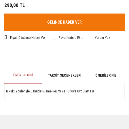
290,00 TL
GELİNCE HABER VER
Fiyatı Düşünce Haber Ver
Yorum Yaz
ÜRÜN BILGISI
TAKSIT SEÇENEKLERI
ÖNERILERINIZ
Hukuki Yönleriyle Dahilde İşleme Rejimi ve Türkiye Uygulaması
Bu ürünün fiyat bilgisi, resim, ürün açıklamalarında ve diğer konularda
yetersiz gördüğünüz noktaları öneri formunu kullanarak tarafımıza
iletebilirsiniz.
Görüş ve önerileriniz için teşekkür ederiz.