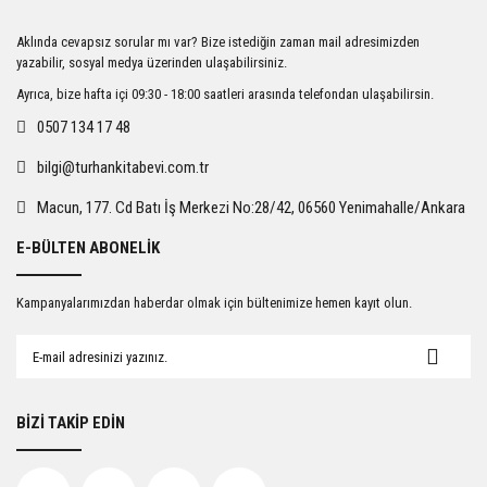
Ürün resmi kalitesiz, bozuk veya görüntülenemiyor.
Aklında cevapsız sorular mı var? Bize istediğin zaman mail adresimizden
Ürün açıklamasında eksik bilgiler bulunuyor.
yazabilir, sosyal medya üzerinden ulaşabilirsiniz.
Ürün bilgilerinde hatalar bulunuyor.
Ayrıca, bize hafta içi 09:30 - 18:00 saatleri arasında telefondan ulaşabilirsin.
Ürün fiyatı diğer sitelerden daha pahalı.
0507 134 17 48
Bu ürüne benzer farklı alternatifler olmalı.
bilgi@turhankitabevi.com.tr
Macun, 177. Cd Batı İş Merkezi No:28/42, 06560 Yenimahalle/Ankara
E-BÜLTEN ABONELİK
Gönder
Kampanyalarımızdan haberdar olmak için bültenimize hemen kayıt olun.
BİZİ TAKİP EDİN