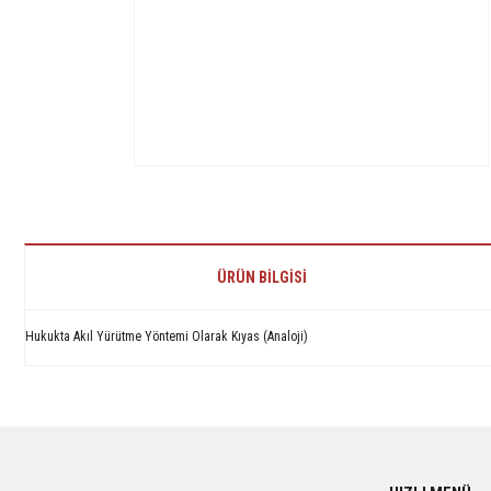
ÜRÜN BILGISI
Hukukta Akıl Yürütme Yöntemi Olarak Kıyas (Analoji)
Bu ürünün fiyat bilgisi, resim, ürün açıklamalarında ve diğer konularda yetersiz 
Görüş ve önerileriniz için teşekkür ederiz.
Ürün resmi kalitesiz, bozuk veya görüntülenemiyor.