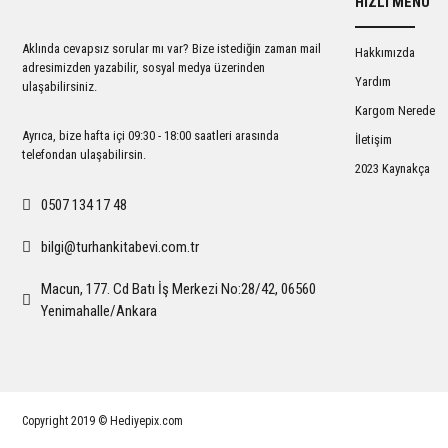
HIZLI MENÜ
Ürün açıklamasında eksik bilgiler bulunuyor.
Ürün bilgilerinde hatalar bulunuyor.
Aklında cevapsız sorular mı var? Bize istediğin zaman mail
Hakkımızda
Ürün fiyatı diğer sitelerden daha pahalı.
adresimizden yazabilir, sosyal medya üzerinden
Yardım
ulaşabilirsiniz.
Bu ürüne benzer farklı alternatifler olmalı.
Kargom Nerede
Ayrıca, bize hafta içi 09:30 - 18:00 saatleri arasında
İletişim
telefondan ulaşabilirsin.
2023 Kaynakça
0507 134 17 48
bilgi@turhankitabevi.com.tr
Macun, 177. Cd Batı İş Merkezi No:28/42, 06560
Yenimahalle/Ankara
Copyright 2019 © Hediyepix.com