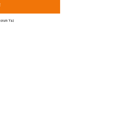
R
Yorum Yaz