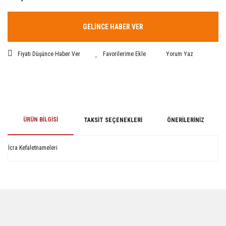
GELİNCE HABER VER
Fiyatı Düşünce Haber Ver
Yorum Yaz
ÜRÜN BILGISI
TAKSIT SEÇENEKLERI
ÖNERILERINIZ
İcra Kefaletnameleri
Bu ürünün fiyat bilgisi, resim, ürün açıklamalarında ve diğer konularda
yetersiz gördüğünüz noktaları öneri formunu kullanarak tarafımıza
iletebilirsiniz.
Görüş ve önerileriniz için teşekkür ederiz.