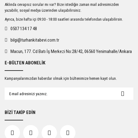
Ürün resmi kalitesiz, bozuk veya görüntülenemiyor.
Aklında cevapsız sorular mı var? Bize istediğin zaman mail adresimizden
Ürün açıklamasında eksik bilgiler bulunuyor.
yazabilir, sosyal medya üzerinden ulaşabilirsiniz.
Ürün bilgilerinde hatalar bulunuyor.
Ayrıca, bize hafta içi 09:30 - 18:00 saatleri arasında telefondan ulaşabilirsin.
Ürün fiyatı diğer sitelerden daha pahalı.
0507 134 17 48
Bu ürüne benzer farklı alternatifler olmalı.
bilgi@turhankitabevi.com.tr
Macun, 177. Cd Batı İş Merkezi No:28/42, 06560 Yenimahalle/Ankara
E-BÜLTEN ABONELİK
Gönder
Kampanyalarımızdan haberdar olmak için bültenimize hemen kayıt olun.
BİZİ TAKİP EDİN