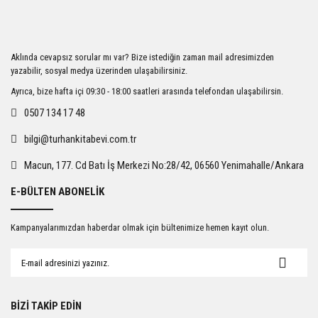
Görüş ve önerileriniz için teşekkür ederiz.
Ürün resmi kalitesiz, bozuk veya görüntülenemiyor.
Aklında cevapsız sorular mı var? Bize istediğin zaman mail adresimizden
Ürün açıklamasında eksik bilgiler bulunuyor.
yazabilir, sosyal medya üzerinden ulaşabilirsiniz.
Ürün bilgilerinde hatalar bulunuyor.
Ayrıca, bize hafta içi 09:30 - 18:00 saatleri arasında telefondan ulaşabilirsin.
Ürün fiyatı diğer sitelerden daha pahalı.
0507 134 17 48
Bu ürüne benzer farklı alternatifler olmalı.
bilgi@turhankitabevi.com.tr
Macun, 177. Cd Batı İş Merkezi No:28/42, 06560 Yenimahalle/Ankara
E-BÜLTEN ABONELİK
Gönder
Kampanyalarımızdan haberdar olmak için bültenimize hemen kayıt olun.
BİZİ TAKİP EDİN