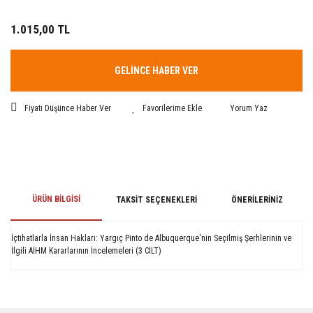
1.015,00 TL
GELİNCE HABER VER
Fiyatı Düşünce Haber Ver
Yorum Yaz
ÜRÜN BILGISI
TAKSIT SEÇENEKLERI
ÖNERILERINIZ
İçtihatlarla İnsan Hakları: Yargıç Pinto de Albuquerque'nin Seçilmiş Şerhlerinin ve
İlgili AİHM Kararlarının İncelemeleri (3 CİLT)
Bu ürünün fiyat bilgisi, resim, ürün açıklamalarında ve diğer konularda
yetersiz gördüğünüz noktaları öneri formunu kullanarak tarafımıza
iletebilirsiniz.