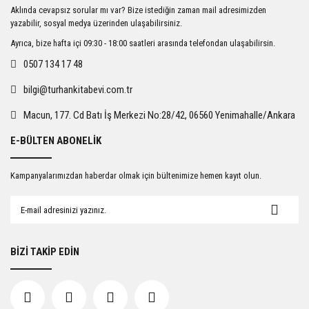
Ürün resmi kalitesiz, bozuk veya görüntülenemiyor.
Aklında cevapsız sorular mı var? Bize istediğin zaman mail adresimizden
Ürün açıklamasında eksik bilgiler bulunuyor.
yazabilir, sosyal medya üzerinden ulaşabilirsiniz.
Ürün bilgilerinde hatalar bulunuyor.
Ayrıca, bize hafta içi 09:30 - 18:00 saatleri arasında telefondan ulaşabilirsin.
Ürün fiyatı diğer sitelerden daha pahalı.
0507 134 17 48
Bu ürüne benzer farklı alternatifler olmalı.
bilgi@turhankitabevi.com.tr
Macun, 177. Cd Batı İş Merkezi No:28/42, 06560 Yenimahalle/Ankara
E-BÜLTEN ABONELİK
Gönder
Kampanyalarımızdan haberdar olmak için bültenimize hemen kayıt olun.
BİZİ TAKİP EDİN