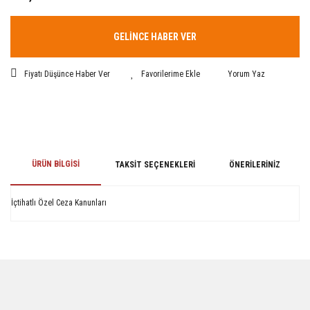
GELİNCE HABER VER
Fiyatı Düşünce Haber Ver
Yorum Yaz
ÜRÜN BILGISI
TAKSIT SEÇENEKLERI
ÖNERILERINIZ
İçtihatlı Özel Ceza Kanunları
Bu ürünün fiyat bilgisi, resim, ürün açıklamalarında ve diğer konularda
yetersiz gördüğünüz noktaları öneri formunu kullanarak tarafımıza
iletebilirsiniz.
Görüş ve önerileriniz için teşekkür ederiz.