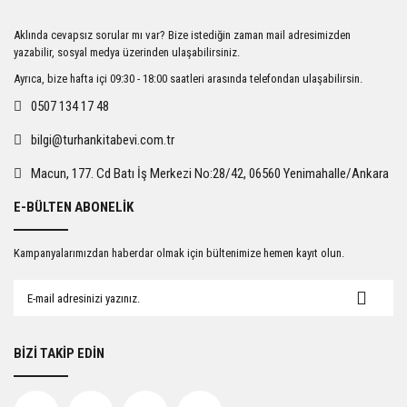
Ürün resmi kalitesiz, bozuk veya görüntülenemiyor.
Aklında cevapsız sorular mı var? Bize istediğin zaman mail adresimizden
Ürün açıklamasında eksik bilgiler bulunuyor.
yazabilir, sosyal medya üzerinden ulaşabilirsiniz.
Ürün bilgilerinde hatalar bulunuyor.
Ayrıca, bize hafta içi 09:30 - 18:00 saatleri arasında telefondan ulaşabilirsin.
Ürün fiyatı diğer sitelerden daha pahalı.
0507 134 17 48
Bu ürüne benzer farklı alternatifler olmalı.
bilgi@turhankitabevi.com.tr
Macun, 177. Cd Batı İş Merkezi No:28/42, 06560 Yenimahalle/Ankara
E-BÜLTEN ABONELİK
Gönder
Kampanyalarımızdan haberdar olmak için bültenimize hemen kayıt olun.
BİZİ TAKİP EDİN