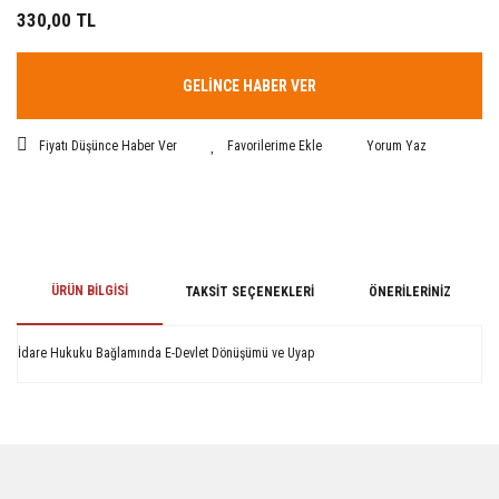
330,00 TL
GELİNCE HABER VER
Fiyatı Düşünce Haber Ver
Yorum Yaz
ÜRÜN BILGISI
TAKSIT SEÇENEKLERI
ÖNERILERINIZ
İdare Hukuku Bağlamında E-Devlet Dönüşümü ve Uyap
Bu ürünün fiyat bilgisi, resim, ürün açıklamalarında ve diğer konularda
yetersiz gördüğünüz noktaları öneri formunu kullanarak tarafımıza
iletebilirsiniz.
Görüş ve önerileriniz için teşekkür ederiz.