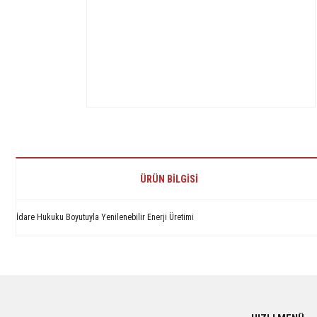
ÜRÜN BILGISI
İdare Hukuku Boyutuyla Yenilenebilir Enerji Üretimi
Bu ürünün fiyat bilgisi, resim, ürün açıklamalarında ve diğer konularda yetersiz 
Görüş ve önerileriniz için teşekkür ederiz.
Ürün resmi kalitesiz, bozuk veya görüntülenemiyor.