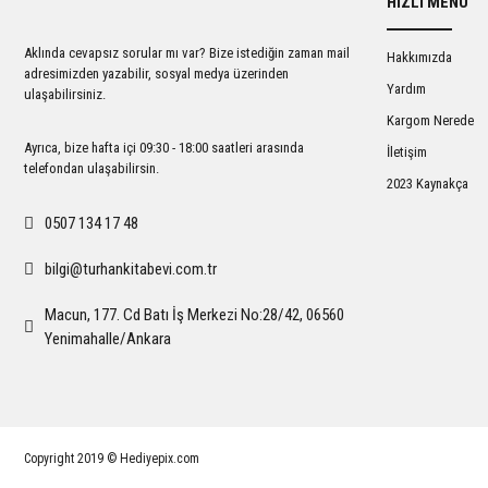
HIZLI MENÜ
Ürün açıklamasında eksik bilgiler bulunuyor.
Ürün bilgilerinde hatalar bulunuyor.
Aklında cevapsız sorular mı var? Bize istediğin zaman mail
Hakkımızda
Ürün fiyatı diğer sitelerden daha pahalı.
adresimizden yazabilir, sosyal medya üzerinden
Yardım
ulaşabilirsiniz.
Bu ürüne benzer farklı alternatifler olmalı.
Kargom Nerede
Ayrıca, bize hafta içi 09:30 - 18:00 saatleri arasında
İletişim
telefondan ulaşabilirsin.
2023 Kaynakça
0507 134 17 48
bilgi@turhankitabevi.com.tr
Macun, 177. Cd Batı İş Merkezi No:28/42, 06560
Yenimahalle/Ankara
Copyright 2019 © Hediyepix.com