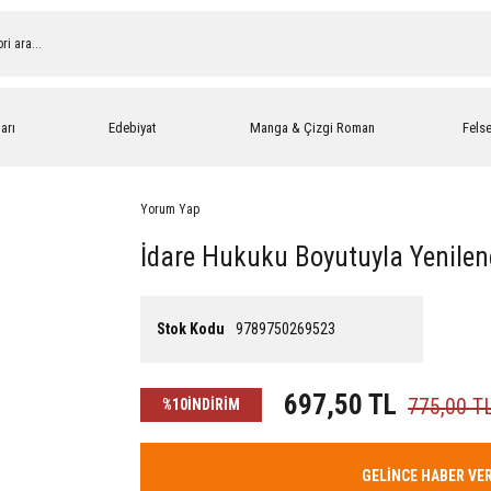
arı
Edebiyat
Manga & Çizgi Roman
Fels
Yorum Yap
İdare Hukuku Boyutuyla Yenileneb
Stok Kodu
9789750269523
697,50 TL
775,00 T
%10
İNDİRİM
GELİNCE HABER VE