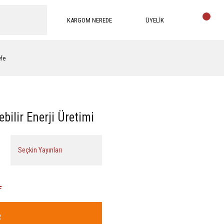
KARGOM NEREDE
ÜYELİK
efe
ilir Enerji Üretimi
Seçkin Yayınları
L
R