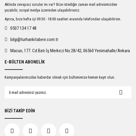
Ürün resmi kalitesiz, bozuk veya görüntülenemiyor.
Aklında cevapsız sorular mı var? Bize istediğin zaman mail adresimizden
Ürün açıklamasında eksik bilgiler bulunuyor.
yazabilir, sosyal medya üzerinden ulaşabilirsiniz.
Ürün bilgilerinde hatalar bulunuyor.
Ayrıca, bize hafta içi 09:30 - 18:00 saatleri arasında telefondan ulaşabilirsin.
Ürün fiyatı diğer sitelerden daha pahalı.
0507 134 17 48
Bu ürüne benzer farklı alternatifler olmalı.
bilgi@turhankitabevi.com.tr
Macun, 177. Cd Batı İş Merkezi No:28/42, 06560 Yenimahalle/Ankara
E-BÜLTEN ABONELİK
Gönder
Kampanyalarımızdan haberdar olmak için bültenimize hemen kayıt olun.
BİZİ TAKİP EDİN