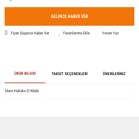
GELİNCE HABER VER
Fiyatı Düşünce Haber Ver
Yorum Yaz
ÜRÜN BILGISI
TAKSIT SEÇENEKLERI
ÖNERILERINIZ
İdare Hukuku El Kitabı
Bu ürünün fiyat bilgisi, resim, ürün açıklamalarında ve diğer konularda
yetersiz gördüğünüz noktaları öneri formunu kullanarak tarafımıza
iletebilirsiniz.
Görüş ve önerileriniz için teşekkür ederiz.