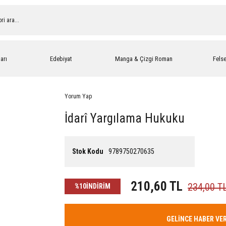
arı
Edebiyat
Manga & Çizgi Roman
Fels
Yorum Yap
İdarî Yargılama Hukuku
Stok Kodu
9789750270635
210,60 TL
234,00 T
%10
İNDİRİM
GELİNCE HABER VE