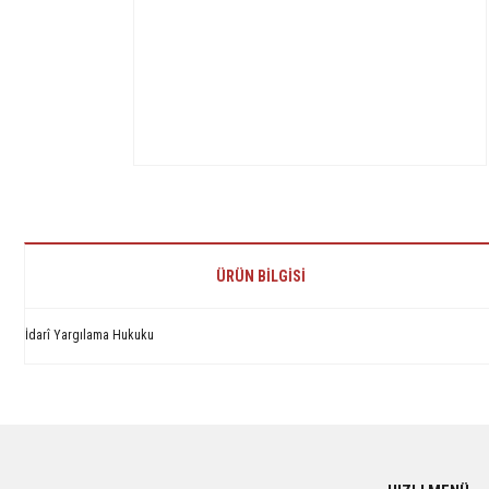
ÜRÜN BILGISI
İdarî Yargılama Hukuku
Bu ürünün fiyat bilgisi, resim, ürün açıklamalarında ve diğer konularda yetersiz 
Görüş ve önerileriniz için teşekkür ederiz.
Ürün resmi kalitesiz, bozuk veya görüntülenemiyor.