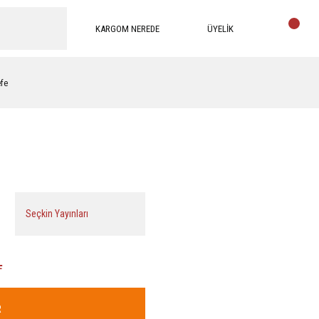
KARGOM NEREDE
ÜYELİK
efe
Seçkin Yayınları
L
R