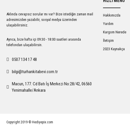
HIZLI MENÜ
Ürün açıklamasında eksik bilgiler bulunuyor.
Ürün bilgilerinde hatalar bulunuyor.
Aklında cevapsız sorular mı var? Bize istediğin zaman mail
Hakkımızda
Ürün fiyatı diğer sitelerden daha pahalı.
adresimizden yazabilir, sosyal medya üzerinden
Yardım
ulaşabilirsiniz.
Bu ürüne benzer farklı alternatifler olmalı.
Kargom Nerede
Ayrıca, bize hafta içi 09:30 - 18:00 saatleri arasında
İletişim
telefondan ulaşabilirsin.
2023 Kaynakça
0507 134 17 48
bilgi@turhankitabevi.com.tr
Macun, 177. Cd Batı İş Merkezi No:28/42, 06560
Yenimahalle/Ankara
Copyright 2019 © Hediyepix.com