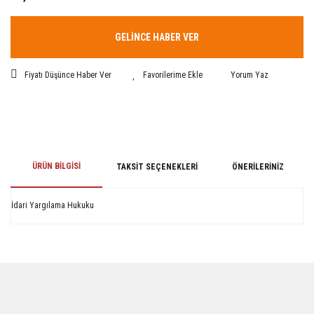
GELİNCE HABER VER
Fiyatı Düşünce Haber Ver
Yorum Yaz
ÜRÜN BILGISI
TAKSIT SEÇENEKLERI
ÖNERILERINIZ
İdari Yargılama Hukuku
Bu ürünün fiyat bilgisi, resim, ürün açıklamalarında ve diğer konularda
yetersiz gördüğünüz noktaları öneri formunu kullanarak tarafımıza
iletebilirsiniz.
Görüş ve önerileriniz için teşekkür ederiz.