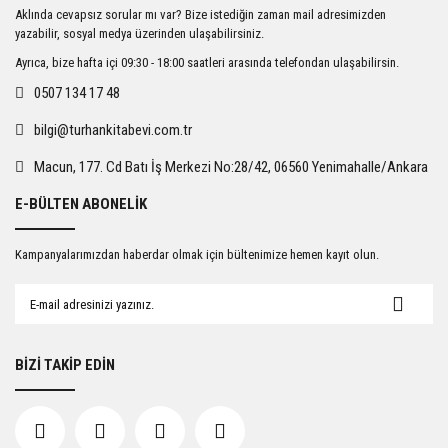
Ürün resmi kalitesiz, bozuk veya görüntülenemiyor.
Aklında cevapsız sorular mı var? Bize istediğin zaman mail adresimizden
Ürün açıklamasında eksik bilgiler bulunuyor.
yazabilir, sosyal medya üzerinden ulaşabilirsiniz.
Ürün bilgilerinde hatalar bulunuyor.
Ayrıca, bize hafta içi 09:30 - 18:00 saatleri arasında telefondan ulaşabilirsin.
Ürün fiyatı diğer sitelerden daha pahalı.
0507 134 17 48
Bu ürüne benzer farklı alternatifler olmalı.
bilgi@turhankitabevi.com.tr
Macun, 177. Cd Batı İş Merkezi No:28/42, 06560 Yenimahalle/Ankara
E-BÜLTEN ABONELİK
Gönder
Kampanyalarımızdan haberdar olmak için bültenimize hemen kayıt olun.
BİZİ TAKİP EDİN