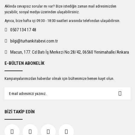
Ürün resmi kalitesiz, bozuk veya görüntülenemiyor.
Aklında cevapsız sorular mı var? Bize istediğin zaman mail adresimizden
Ürün açıklamasında eksik bilgiler bulunuyor.
yazabilir, sosyal medya üzerinden ulaşabilirsiniz.
Ürün bilgilerinde hatalar bulunuyor.
Ayrıca, bize hafta içi 09:30 - 18:00 saatleri arasında telefondan ulaşabilirsin.
Ürün fiyatı diğer sitelerden daha pahalı.
0507 134 17 48
Bu ürüne benzer farklı alternatifler olmalı.
bilgi@turhankitabevi.com.tr
Macun, 177. Cd Batı İş Merkezi No:28/42, 06560 Yenimahalle/Ankara
E-BÜLTEN ABONELİK
Gönder
Kampanyalarımızdan haberdar olmak için bültenimize hemen kayıt olun.
BİZİ TAKİP EDİN