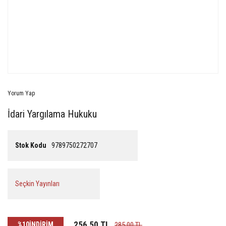
Yorum Yap
İdari Yargılama Hukuku
Stok Kodu
9789750272707
Seçkin Yayınları
256,50 TL
%10
İNDİRİM
285,00 TL