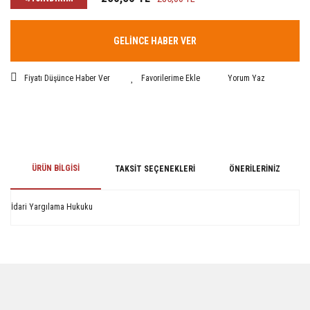
GELİNCE HABER VER
Fiyatı Düşünce Haber Ver
Yorum Yaz
ÜRÜN BILGISI
TAKSIT SEÇENEKLERI
ÖNERILERINIZ
İdari Yargılama Hukuku
Bu ürünün fiyat bilgisi, resim, ürün açıklamalarında ve diğer konularda
yetersiz gördüğünüz noktaları öneri formunu kullanarak tarafımıza
iletebilirsiniz.
Görüş ve önerileriniz için teşekkür ederiz.