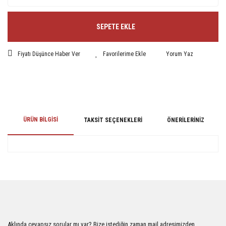
SEPETE EKLE
Fiyatı Düşünce Haber Ver
Yorum Yaz
ÜRÜN BILGISI
TAKSIT SEÇENEKLERI
ÖNERILERINIZ
Bu ürünün fiyat bilgisi, resim, ürün açıklamalarında ve diğer konularda
yetersiz gördüğünüz noktaları öneri formunu kullanarak tarafımıza
iletebilirsiniz.
Görüş ve önerileriniz için teşekkür ederiz.
Ürün resmi kalitesiz, bozuk veya görüntülenemiyor.
Aklında cevapsız sorular mı var? Bize istediğin zaman mail adresimizden