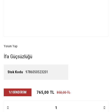
Yorum Yap
İfa Güçsüzlüğü
Stok Kodu
9786050523201
765,00 TL
%10
İNDİRİM
850,00 TL