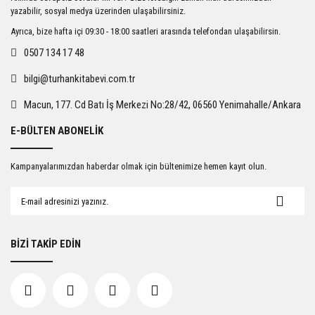
Ürün açıklamasında eksik bilgiler bulunuyor.
yazabilir, sosyal medya üzerinden ulaşabilirsiniz.
Ürün bilgilerinde hatalar bulunuyor.
Ayrıca, bize hafta içi 09:30 - 18:00 saatleri arasında telefondan ulaşabilirsin.
Ürün fiyatı diğer sitelerden daha pahalı.
0507 134 17 48
Bu ürüne benzer farklı alternatifler olmalı.
bilgi@turhankitabevi.com.tr
Macun, 177. Cd Batı İş Merkezi No:28/42, 06560 Yenimahalle/Ankara
E-BÜLTEN ABONELİK
Gönder
Kampanyalarımızdan haberdar olmak için bültenimize hemen kayıt olun.
BİZİ TAKİP EDİN