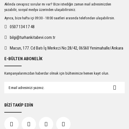
Ürün resmi kalitesiz, bozuk veya görüntülenemiyor.
Aklında cevapsız sorular mı var? Bize istediğin zaman mail adresimizden
Ürün açıklamasında eksik bilgiler bulunuyor.
yazabilir, sosyal medya üzerinden ulaşabilirsiniz.
Ürün bilgilerinde hatalar bulunuyor.
Ayrıca, bize hafta içi 09:30 - 18:00 saatleri arasında telefondan ulaşabilirsin.
Ürün fiyatı diğer sitelerden daha pahalı.
0507 134 17 48
Bu ürüne benzer farklı alternatifler olmalı.
bilgi@turhankitabevi.com.tr
Macun, 177. Cd Batı İş Merkezi No:28/42, 06560 Yenimahalle/Ankara
E-BÜLTEN ABONELİK
Gönder
Kampanyalarımızdan haberdar olmak için bültenimize hemen kayıt olun.
BİZİ TAKİP EDİN