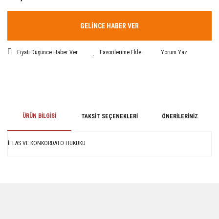
GELİNCE HABER VER
Fiyatı Düşünce Haber Ver
Yorum Yaz
ÜRÜN BILGISI
TAKSIT SEÇENEKLERI
ÖNERILERINIZ
İFLAS VE KONKORDATO HUKUKU
Bu ürünün fiyat bilgisi, resim, ürün açıklamalarında ve diğer konularda
yetersiz gördüğünüz noktaları öneri formunu kullanarak tarafımıza
iletebilirsiniz.
Görüş ve önerileriniz için teşekkür ederiz.